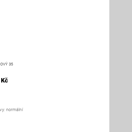
OVÝ 35
 Kč
avy: normální