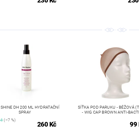
230 Kč
230
 SHINE DH 200 ML HYDRATAČNÍ
SÍŤKA POD PARUKU - BÉŽOVÁ (
SPRAY
- WIG CAP BROWN ANTI-BACT
Kč
(–7 %)
260 Kč
99