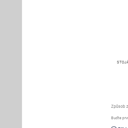
STOJÁ
Způsob z
Buďte prvn