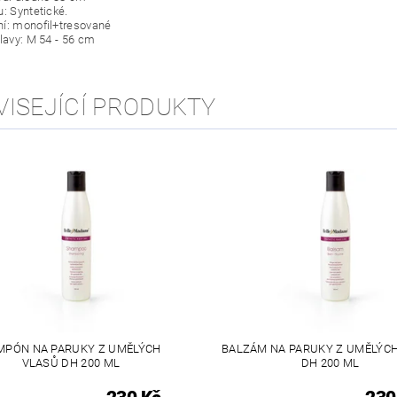
u: Syntetické.
í: monofil+tresované
hlavy: M 54 ‑ 56 cm
VISEJÍCÍ PRODUKTY
MPÓN NA PARUKY Z UMĚLÝCH
BALZÁM NA PARUKY Z UMĚLÝC
VLASŮ DH 200 ML
DH 200 ML