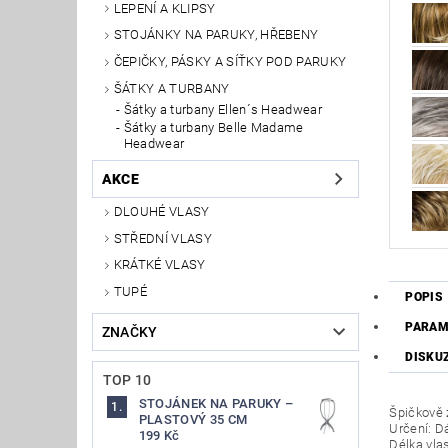
LEPENÍ A KLIPSY
STOJÁNKY NA PARUKY, HŘEBENY
ČEPIČKY, PÁSKY A SÍŤKY POD PARUKY
ŠÁTKY A TURBANY
Šátky a turbany Ellen´s Headwear
Šátky a turbany Belle Madame
Headwear
AKCE
DLOUHÉ VLASY
STŘEDNÍ VLASY
KRÁTKÉ VLASY
TUPÉ
POPIS
PARAM
ZNAČKY
DISKU
TOP 10
STOJÁNEK NA PARUKY –
Špičkově 
PLASTOVÝ 35 CM
Určení: D
199 Kč
Délka vla