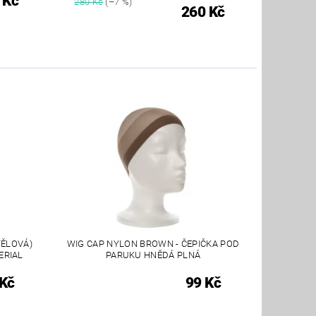
 Kč
280 Kč
(–7 %)
260 Kč
TĚLOVÁ)
WIG CAP NYLON BROWN - ČEPIČKA POD
ERIAL
PARUKU HNĚDÁ PLNÁ
 Kč
99 Kč