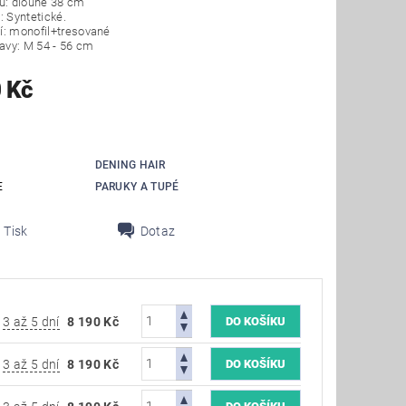
u: dlouhé 38 cm
: Syntetické.
í: monofil+tresované
lavy: M 54 ‑ 56 cm
 Kč
DENING HAIR
E
PARUKY A TUPÉ
Tisk
Dotaz
3 až 5 dní
8 190 Kč
3 až 5 dní
8 190 Kč