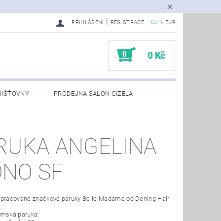
|
CZK
PŘIHLÁŠENÍ
REGISTRACE
EUR
0
0 Kč
JIŠŤOVNY
PRODEJNA SALON GIZELA
RUKA ANGELINA
NO SF
zpracované značkové paruky Belle Madame od Dening Hair
ámská paruka.