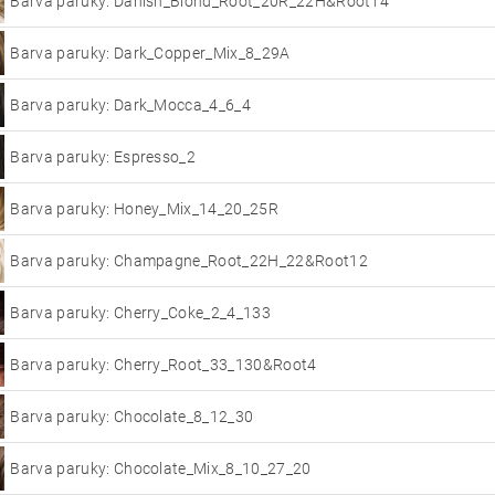
Barva paruky: Danish_Blond_Root_20R_22H&Root14
Barva paruky: Dark_Copper_Mix_8_29A
Barva paruky: Dark_Mocca_4_6_4
Barva paruky: Espresso_2
Barva paruky: Honey_Mix_14_20_25R
Barva paruky: Champagne_Root_22H_22&Root12
Barva paruky: Cherry_Coke_2_4_133
Barva paruky: Cherry_Root_33_130&Root4
Barva paruky: Chocolate_8_12_30
Barva paruky: Chocolate_Mix_8_10_27_20