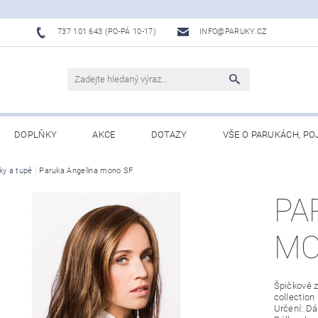
737 101 643 (PO-PÁ 10-17)
INFO@PARUKY.CZ
DOPLŇKY
AKCE
DOTAZY
VŠE O PARUKÁCH, PO
ky a tupé
Paruka Angelina mono SF
PA
MO
Špičkově 
collection
Určení: D