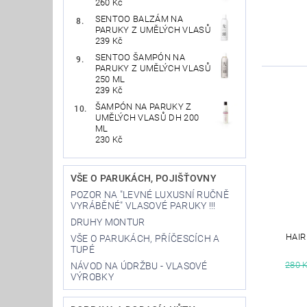
260 Kč
SENTOO BALZÁM NA
PARUKY Z UMĚLÝCH VLASŮ
239 Kč
SENTOO ŠAMPÓN NA
PARUKY Z UMĚLÝCH VLASŮ
250 ML
239 Kč
ŠAMPÓN NA PARUKY Z
UMĚLÝCH VLASŮ DH 200
ML
230 Kč
VŠE O PARUKÁCH, POJIŠŤOVNY
POZOR NA "LEVNÉ LUXUSNÍ RUČNĚ
VYRÁBĚNÉ" VLASOVÉ PARUKY !!!
DRUHY MONTUR
HAIR
VŠE O PARUKÁCH, PŘÍČESCÍCH A
TUPÉ
280 
NÁVOD NA ÚDRŽBU - VLASOVÉ
VÝROBKY