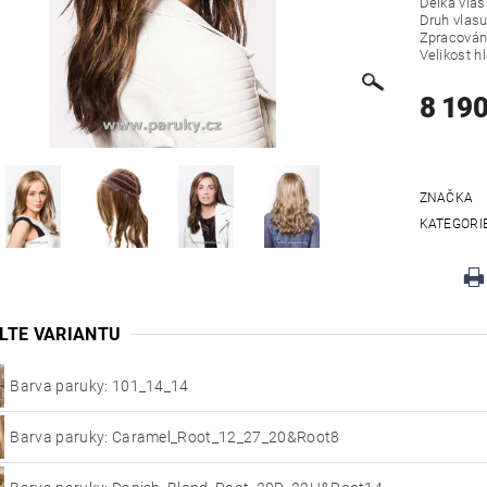
Délka vlas
Druh vlasu
Zpracován
Velikost h
8 190
ZNAČKA
KATEGORI
LTE VARIANTU
Barva paruky: 101_14_14
Barva paruky: Caramel_Root_12_27_20&Root8