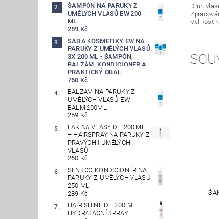
ŠAMPÓN NA PARUKY Z
Druh vlas
UMĚLÝCH VLASŮ EW 200
Zpracován
ML
Velikost 
259 Kč
SADA KOSMETIKY EW NA
PARUKY Z UMĚLÝCH VLASŮ
SOU
3X 200 ML - ŠAMPÓN,
BALZÁM, KONDICIONER A
PRAKTICKÝ OBAL
760 Kč
BALZÁM NA PARUKY Z
UMĚLÝCH VLASŮ EW -
BALM 200ML
259 Kč
LAK NA VLASY DH 200 ML
– HAIRSPRAY NA PARUKY Z
PRAVÝCH I UMĚLÝCH
VLASŮ
260 Kč
SENTOO KONDICIONÉR NA
PARUKY Z UMĚLÝCH VLASŮ
250 ML
ŠA
289 Kč
HAIR SHINE DH 200 ML
HYDRATAČNÍ SPRAY