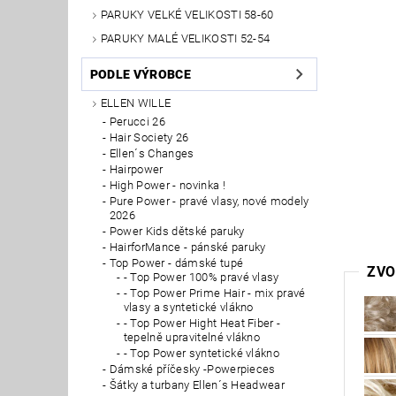
PARUKY VELKÉ VELIKOSTI 58-60
PARUKY MALÉ VELIKOSTI 52-54
PODLE VÝROBCE
ELLEN WILLE
Perucci 26
Hair Society 26
Ellen´s Changes
Hairpower
High Power - novinka !
Pure Power - pravé vlasy, nové modely
2026
Power Kids dětské paruky
HairforMance - pánské paruky
Top Power - dámské tupé
ZVO
- Top Power 100% pravé vlasy
- Top Power Prime Hair - mix pravé
vlasy a syntetické vlákno
- Top Power Hight Heat Fiber -
tepelně upravitelné vlákno
- Top Power syntetické vlákno
Dámské příčesky -Powerpieces
Šátky a turbany Ellen´s Headwear