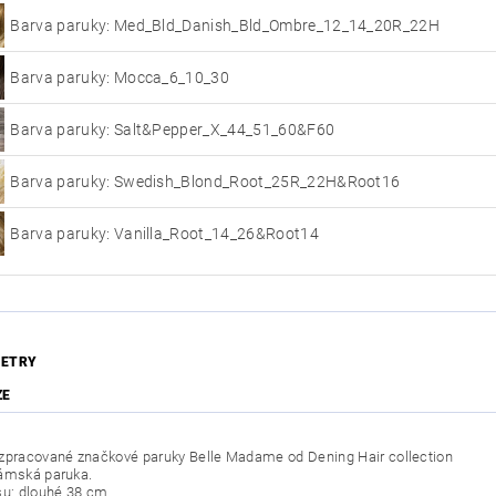
Barva paruky: Med_Bld_Danish_Bld_Ombre_12_14_20R_22H
Barva paruky: Mocca_6_10_30
Barva paruky: Salt&Pepper_X_44_51_60&F60
Barva paruky: Swedish_Blond_Root_25R_22H&Root16
Barva paruky: Vanilla_Root_14_26&Root14
ETRY
ZE
zpracované značkové paruky Belle Madame od Dening Hair collection
ámská paruka.
su: dlouhé 38 cm