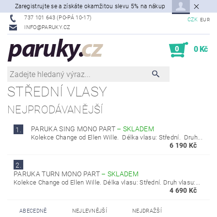
Zaregistrujte se a získáte okamžitou slevu 5% na nákup
737 101 643 (PO-PÁ 10-17)
CZK
EUR
INFO@PARUKY.CZ
0
0 Kč
STŘEDNÍ VLASY
NEJPRODÁVANĚJŠÍ
PARUKA SING MONO PART
–
SKLADEM
1.
Kolekce Change od Ellen Wille. Délka vlasu: Střední. Druh...
6 190 Kč
2.
PARUKA TURN MONO PART
–
SKLADEM
Kolekce Change od Ellen Wille. Délka vlasu: Střední. Druh vlasu:...
4 690 Kč
ABECEDNĚ
NEJLEVNĚJŠÍ
NEJDRAŽŠÍ