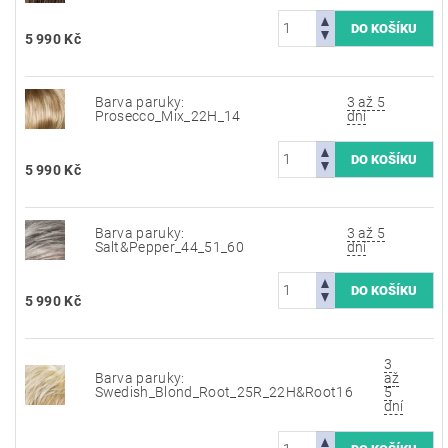
5 990 Kč
Barva paruky:
3 až 5
Prosecco_Mix_22H_14
dní
5 990 Kč
Barva paruky:
3 až 5
Salt&Pepper_44_51_60
dní
5 990 Kč
3
Barva paruky:
až
Swedish_Blond_Root_25R_22H&Root16
5
dní