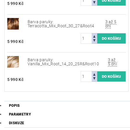
5 990 Kč
Barva paruky:
3 až 5
Terracotta_Mix_Root_30_27&Root4
dní
5 990 Kč
Barva paruky:
3 až
Vanilla_Mix_Root_14_20_25R&Root10
5 dní
5 990 Kč
POPIS
PARAMETRY
DISKUZE