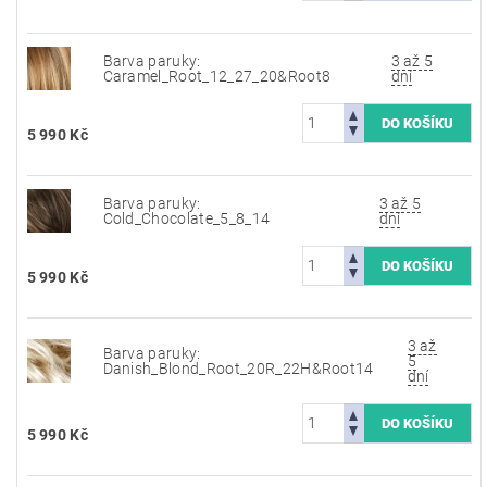
Barva paruky:
3 až 5
Caramel_Root_12_27_20&Root8
dní
5 990 Kč
Barva paruky:
3 až 5
Cold_Chocolate_5_8_14
dní
5 990 Kč
3 až
Barva paruky:
5
Danish_Blond_Root_20R_22H&Root14
dní
5 990 Kč