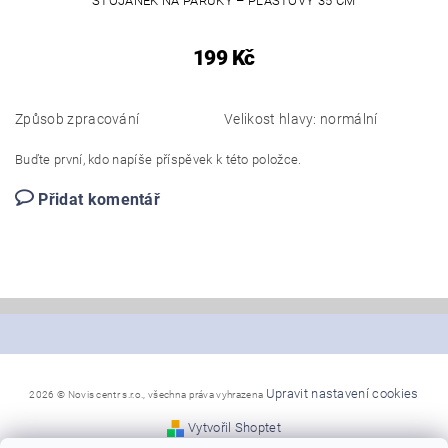
STOJÁNEK NA PARUKY – PLASTOVÝ 35 CM
199 Kč
Způsob zpracování
Velikost hlavy: normální
Buďte první, kdo napíše příspěvek k této položce.
Přidat komentář
Upravit nastavení cookies
2026 © Novis centr s.r.o., všechna práva vyhrazena
Vytvořil Shoptet