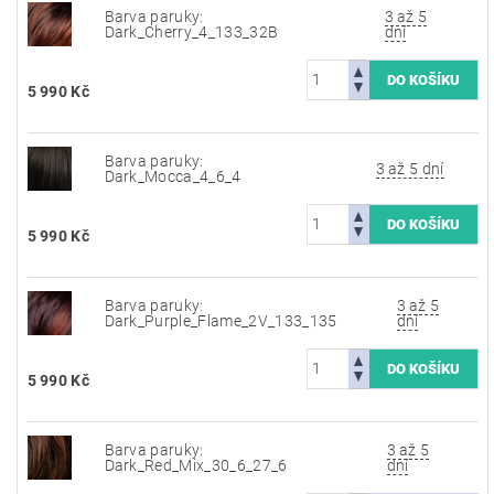
Barva paruky:
3 až 5
Dark_Cherry_4_133_32B
dní
5 990 Kč
Barva paruky:
3 až 5 dní
Dark_Mocca_4_6_4
5 990 Kč
Barva paruky:
3 až 5
Dark_Purple_Flame_2V_133_135
dní
5 990 Kč
Barva paruky:
3 až 5
Dark_Red_Mix_30_6_27_6
dní