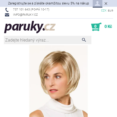
Zaregistrujte se a získáte okamžitou slevu 5% na nákup
737 101 643 (PO-PÁ 10-17)
CZK
EUR
INFO@PARUKY.CZ
0
0 Kč