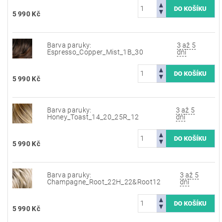
5 990 Kč
Barva paruky:
3 až 5
Espresso_Copper_Mist_1B_30
dní
5 990 Kč
Barva paruky:
3 až 5
Honey_Toast_14_20_25R_12
dní
5 990 Kč
Barva paruky:
3 až 5
Champagne_Root_22H_22&Root12
dní
5 990 Kč