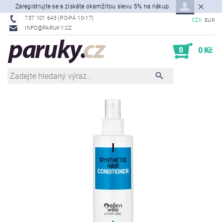
Zaregistrujte se a získáte okamžitou slevu 5% na nákup
737 101 643 (PO-PÁ 10-17)
CZK
EUR
INFO@PARUKY.CZ
0
0 Kč