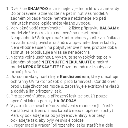
Dvě lžíce
SHAMPOO
rozmíchejte v jednom litru vlažné vody.
Do připravené lázně vložte na pět minut Váš model. V
žádném případě model netřete a neždímejte! Po pěti
minutách model opláchněte vlažnou vodou.
Ve vlažné vodě rozmíchejte 1 – 2 lžíce přípravku
BALSAM
a
model vložte do roztoku nejméně na deset minut.
Neoplachujte! Šetrným mačkáním lehce vysušte v ručníku a
za zadní část pověste na šňůru a upevněte dvěma kolíčky.
Není vhodné sušení na polystyrenové hlavě, protože doba
schnutí se prodlužuje a vlas se nenačechrá.
Nechte volně uschnout, vyvarujte se vysokých teplot, v
žádném případě
NEFENUJTE
,
NEKULMUJTE
a mokrý
model
NEPROČESÁVEJTE
! Pozor na páru z trouby a z
hrnců při vaření!
Již suché vlasy nastříkejte
Kondicionérem
, který obsahuje
ochranný UV faktor působící proti lámavosti. Conditioner
prodlužuje životnost modelu, zabraňuje elektrizování vlasů
a dodává jim přirozený lesk.
Pro zpevnění účesu a přirozený lesk lze použít pouze
speciální lak na paruky
HAIRSPRAY
.
Vyvarujte se nešetrného zacházení s modelem (tj. časté
kartáčování, tření o límec kabátů nebo o opěrné plochy).
Paruky odkládejte na polystyrenové hlavy a příčesy
odkládejte tak, aby byly ve svislé poloze.
K regeneraci a vrácení přirozeného lesku starších a déle