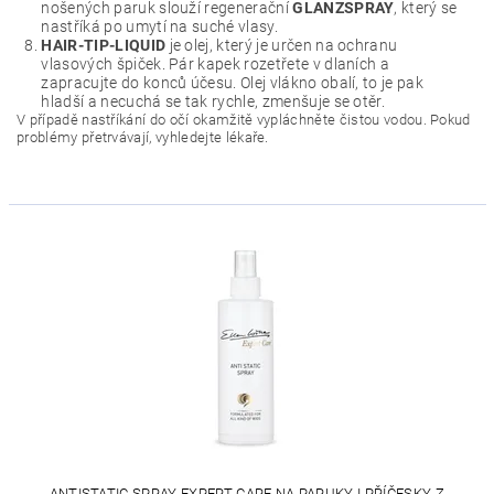
nošených paruk slouží regenerační
GLANZSPRAY
, který se
nastříká po umytí na suché vlasy.
HAIR-TIP-LIQUID
je olej, který je určen na ochranu
vlasových špiček. Pár kapek rozetřete v dlaních a
zapracujte do konců účesu. Olej vlákno obalí, to je pak
hladší a necuchá se tak rychle, zmenšuje se otěr.
V případě nastříkání do očí okamžitě vypláchněte čistou vodou. Pokud
problémy přetrvávají, vyhledejte lékaře.
ANTISTATIC SPRAY EXPERT CARE NA PARUKY I PŘÍČESKY Z