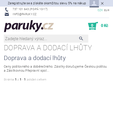
Zaregistrujte se a získáte okamžitou slevu 5% na nákup
737 101 643 (PO-PÁ 10-17)
CZK
EUR
INFO@PARUKY.CZ
0
0 Kč
DOPRAVA A DODACÍ LHŮTY
Doprava a dodací lhůty
Ceny poštovného a doběrečného. Zásilky doručujeme Českou poštou
a Zásilkovnou Přepravní spol...
1
1
1
Stránka
z
-
položek celkem