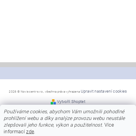
Upravit nastavení cookies
2026 © Novis centr s.r.o., všechna práva vyhrazena
Vytvořil Shoptet
Používáme cookies, abychom Vám umožnili pohodlné
*Snažíme se, aby naše stránky byly co nejpřehlednější a
prohlížení webu a díky analýze provozu webu neustále
poskytly Vám dostatek informací
zlepšovali jeho funkce, výkon a použitelnost.
Více
o nabízených modelech, jejich barvách a kvalitě.
Přesto se předem omlouváme za případné chyby v názvech,
informací
zde
.
nebo za chybně uvedené barvy