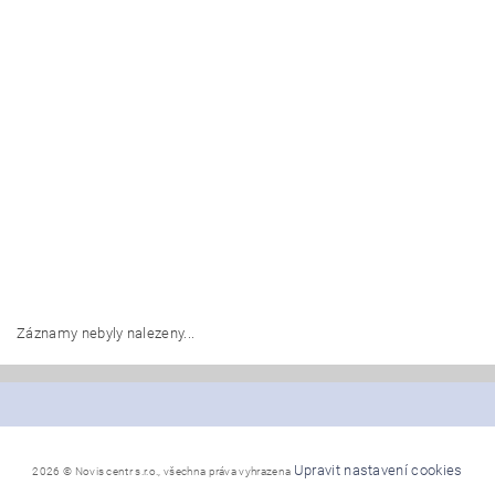
Záznamy nebyly nalezeny...
Upravit nastavení cookies
2026 © Novis centr s.r.o., všechna práva vyhrazena