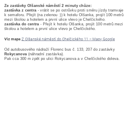
Ze zastávky Olšanské náměstí 2 minuty chůze:
zastávka z centra
- vrátit se po ostrůvku proti směru jízdy tramvaje
k semaforu. Přejít (na zelenou :)) k hotelu Olšanka, projít 100 metrů
mezi školou a hotelem a první ulice vlevo je Chelčického.
zastávka do centra
- Přejít k hotelu Olšanka, projít 100 metrů mezi
školou a hotelem a první ulice vlevo je Chelčického.
Viz mapa
:
Z Olšanské náměstí do Chelčického 11 – Mapy Google
Od autobusového nádraží Florenc bus č. 133, 207 do zastávky
Rokycanova
(náhradní zastávka).
Pak cca 300 m zpět po ulici Rokycanova a v Chelčického doleva.