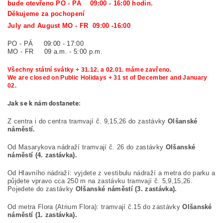
bude otevřeno PO - PÁ 09:00 - 16:00 hodin.
Děkujeme za pochopení
July and August MO - FR 09:00 -16:00
PO - PÁ 09:00 - 17:00
MO - FR 09 a.m. - 5:00 p.m.
Všechny státní svátky + 31.12. a 02.01. máme zavřeno.
We are closed on Public Holidays + 31 st of December and January
02.
Jak se k nám dostanete:
Z centra i do centra tramvají č. 9,15,26 do zastávky
Olšanské
náměstí.
Od Masarykova nádraží tramvají č. 26 do zastávky
Olšanské
náměstí (4. zastávka).
Od Hlavního nádraží: vyjdete z vestibulu nádraží a metra do parku a
půjdete vpravo cca 250 m na zastávku tramvají č. 5,9,15,26.
Pojedete do zastávky
Olšanské náměstí (3. zastávka).
Od metra Flora (Atrium Flora): tramvají č.15 do zastávky
Olšanské
náměstí
(1. zastávka).