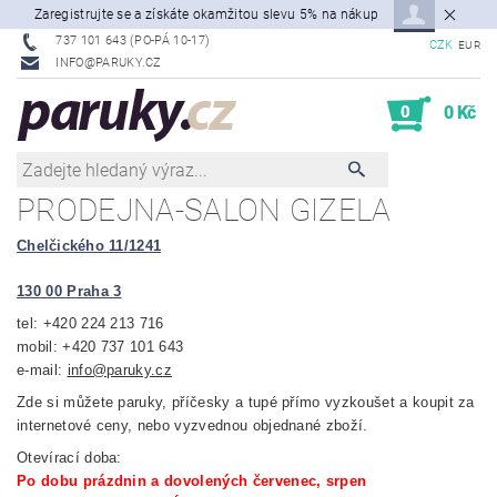
Zaregistrujte se a získáte okamžitou slevu 5% na nákup
737 101 643 (PO-PÁ 10-17)
CZK
EUR
INFO@PARUKY.CZ
0
0 Kč
PRODEJNA-SALON GIZELA
Chelčického 11/1241
130 00 Praha 3
tel: +420 224 213 716
mobil: +420 737 101 643
e-mail:
info@paruky.cz
Zde si můžete paruky, příčesky a tupé přímo vyzkoušet a koupit za
internetové ceny, nebo vyzvednou objednané zboží.
Otevírací doba:
Po dobu prázdnin a dovolených červenec, srpen