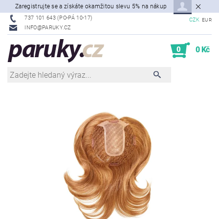
Zaregistrujte se a získáte okamžitou slevu 5% na nákup
737 101 643 (PO-PÁ 10-17)
CZK
EUR
INFO@PARUKY.CZ
0
0 Kč