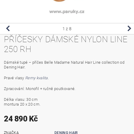
1
z 8
PŘÍČESKY DÁMSKÉ NYLON LINE
250 RH
Dámské tupé – příčes Belle Madame Natural Hair Line collection od
Dening Hair.
Pravé vlasy
Remy kvalita
.
Zpracování: Monofil + ručně poutkované.
Délka vlasu: 30 cm
montura 20 x 20 cm.
24 890 Kč
ZNAČKA
DENING HAIR