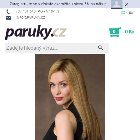
Zaregistrujte se a získáte okamžitou slevu 5% na nákup
737 101 643 (PO-PÁ 10-17)
CZK
EUR
INFO@PARUKY.CZ
0
0 Kč