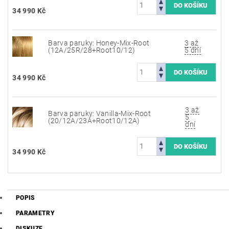
34 990 Kč
Barva paruky: Honey-Mix-Root
3 až
(12A/25R/28+Root10/12)
5 dní
34 990 Kč
3 až
Barva paruky: Vanilla-Mix-Root
5
(20/12A/23A+Root10/12A)
dní
34 990 Kč
POPIS
PARAMETRY
DISKUZE