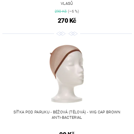
VLASŮ
290 Kč
(–6 %)
270 Kč
SÍŤKA POD PARUKU - BÉŽOVÁ (TĚLOVÁ) - WIG CAP BROWN
ANTI-BACTERIAL