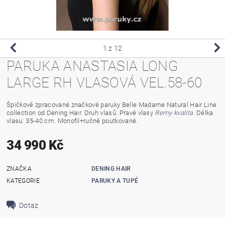
1
z 12
PARUKA ANASTASIA LONG
LARGE RH VLASOVÁ VEL.58-60
Špičkově zpracované značkové paruky Belle Madame Natural Hair Line
collection od Dening Hair.
Druh vlasů: Pravé vlasy
Remy kvalita
. Délka
vlasu: 35-40 cm. Monofil+ručně poutkované.
34 990 Kč
ZNAČKA
DENING HAIR
KATEGORIE
PARUKY A TUPÉ
Dotaz