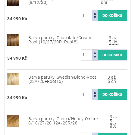
(8/12/30)
dní
34 990 Kč
Barva paruky: Chocolate/Cream-
3 až
Root (10/27/20R+Root8)
5 dní
34 990 Kč
Barva paruky: Swedish-Blond-Root
3 až
(23A/26+Root16)
5 dní
34 990 Kč
3 až
Barva paruky: Choco/Honey-Ombre
5
8/10/27/20-12A/25R/28
dní