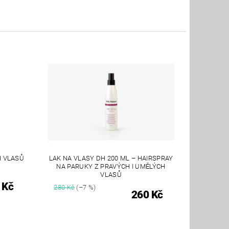
H VLASŮ
LAK NA VLASY DH 200 ML – HAIRSPRAY
NA PARUKY Z PRAVÝCH I UMĚLÝCH
VLASŮ
 Kč
280 Kč
(–7 %)
260 Kč