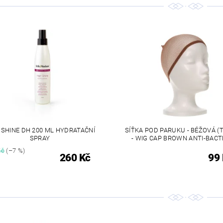
 SHINE DH 200 ML HYDRATAČNÍ
SÍŤKA POD PARUKU - BÉŽOVÁ (
SPRAY
- WIG CAP BROWN ANTI-BACT
Kč
(–7 %)
260 Kč
99