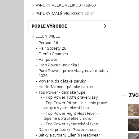
PARUKY VELKÉ VELIKOSTI 58-60
PARUKY MALÉ VELIKOSTI 52-54
PODLE VÝROBCE
ELLEN WILLE
Perucci 26
Hair Society 26
Ellen´s Changes
Hairpower
High Power - novinka !
Pure Power - pravé vlasy, nové modely
2026
Power Kids dětské paruky
HairforMance - pánské paruky
Top Power - dámské tupé
ZVO
- Top Power 100% pravé vlasy
- Top Power Prime Hair - mix pravé
vlasy a syntetické vlákno
- Top Power Hight Heat Fiber -
tepelně upravitelné vlákno
- Top Power syntetické vlákno
Dámské příčesky -Powerpieces
Šátky a turbany Ellen´s Headwear