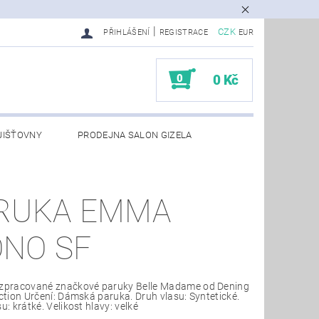
|
CZK
PŘIHLÁŠENÍ
REGISTRACE
EUR
0
0 Kč
JIŠŤOVNY
PRODEJNA SALON GIZELA
RUKA EMMA
NO SF
 zpracované značkové paruky Belle Madame od Dening
ection Určení: Dámská paruka. Druh vlasu: Syntetické.
u: krátké. Velikost hlavy: velké