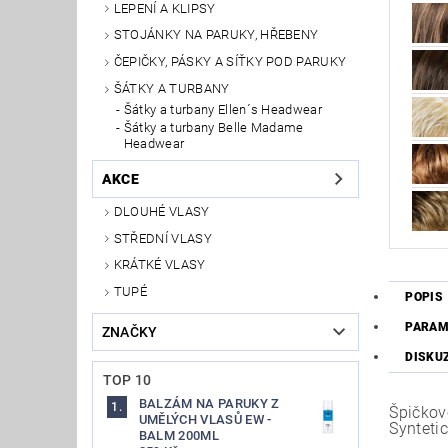
LEPENÍ A KLIPSY
STOJÁNKY NA PARUKY, HŘEBENY
ČEPIČKY, PÁSKY A SÍŤKY POD PARUKY
ŠÁTKY A TURBANY
Šátky a turbany Ellen´s Headwear
Šátky a turbany Belle Madame
Headwear
AKCE
DLOUHÉ VLASY
STŘEDNÍ VLASY
KRÁTKÉ VLASY
TUPÉ
POPIS
PARAM
ZNAČKY
DISKU
TOP 10
BALZÁM NA PARUKY Z
Špičkov
UMĚLÝCH VLASŮ EW -
Syntetic
BALM 200ML