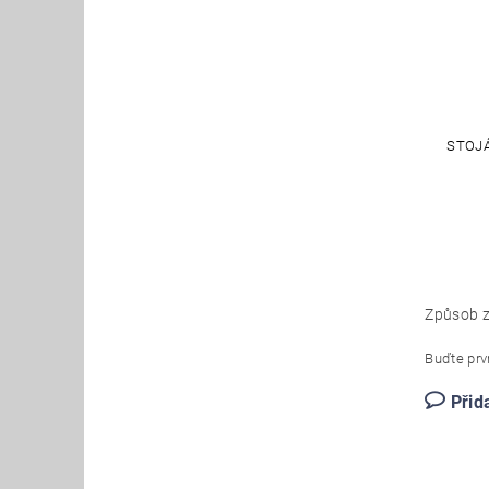
STOJÁ
Způsob z
Buďte prvn
Přid