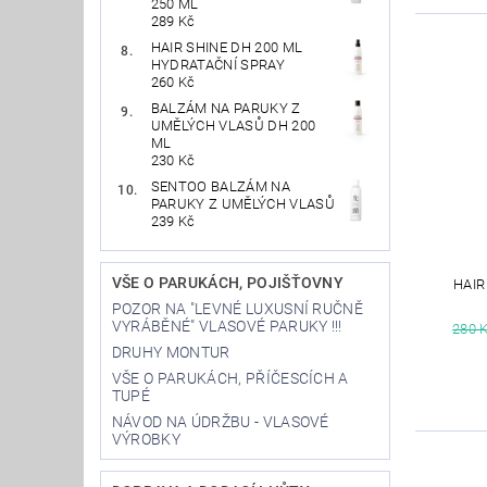
250 ML
289 Kč
HAIR SHINE DH 200 ML
HYDRATAČNÍ SPRAY
260 Kč
BALZÁM NA PARUKY Z
UMĚLÝCH VLASŮ DH 200
ML
230 Kč
SENTOO BALZÁM NA
PARUKY Z UMĚLÝCH VLASŮ
239 Kč
VŠE O PARUKÁCH, POJIŠŤOVNY
HAIR
POZOR NA "LEVNÉ LUXUSNÍ RUČNĚ
VYRÁBĚNÉ" VLASOVÉ PARUKY !!!
280 
DRUHY MONTUR
VŠE O PARUKÁCH, PŘÍČESCÍCH A
TUPÉ
NÁVOD NA ÚDRŽBU - VLASOVÉ
VÝROBKY