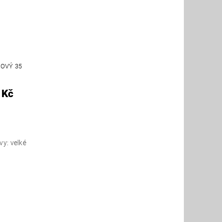
OVÝ 35
 Kč
vy: velké