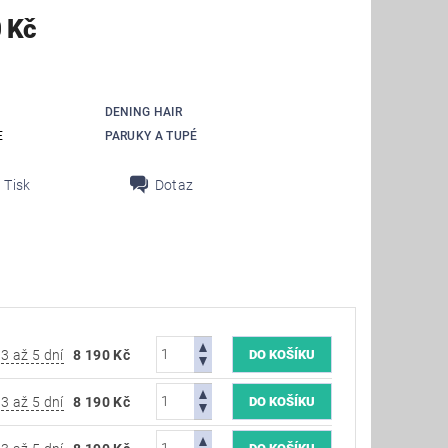
 Kč
DENING HAIR
E
PARUKY A TUPÉ
Tisk
Dotaz
3 až 5 dní
8 190 Kč
3 až 5 dní
8 190 Kč