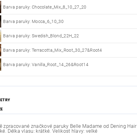
Barva paruky: Chocolate_Mix_8_10_27_20
Barva paruky: Mocca_6_10_30
Barva paruky: Swedish_Blond_22H_22
Barva paruky: Terracotta_Mix_Root_30_27&Root4
Barva paruky: Vanilla_Root_14_26&Root14
ETRY
ZE
ě zpracované značkové paruky Belle Madame od Dening Hair c
ké. Délka vlasu: krátké. Velikost hlavy: velké