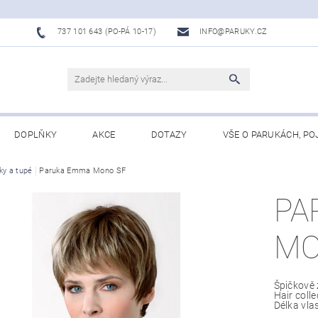
737 101 643 (PO-PÁ 10-17)
INFO@PARUKY.CZ
DOPLŇKY
AKCE
DOTAZY
VŠE O PARUKÁCH, PO
ky a tupé
Paruka Emma Mono SF
PA
MO
Špičkově
Hair coll
Délka vlas