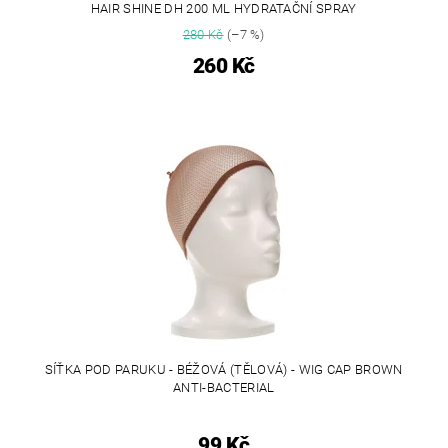
HAIR SHINE DH 200 ML HYDRATAČNÍ SPRAY
280 Kč
(–7 %)
260 Kč
SÍŤKA POD PARUKU - BÉŽOVÁ (TĚLOVÁ) - WIG CAP BROWN
ANTI-BACTERIAL
99 Kč