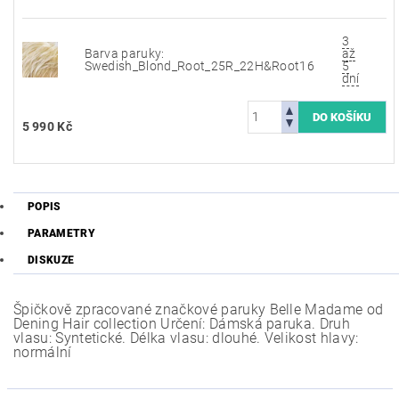
3
Barva paruky:
až
Swedish_Blond_Root_25R_22H&Root16
5
dní
5 990 Kč
POPIS
PARAMETRY
DISKUZE
Špičkově zpracované značkové paruky Belle Madame od
Dening Hair collection Určení: Dámská paruka. Druh
vlasu: Syntetické. Délka vlasu: dlouhé. Velikost hlavy:
normální