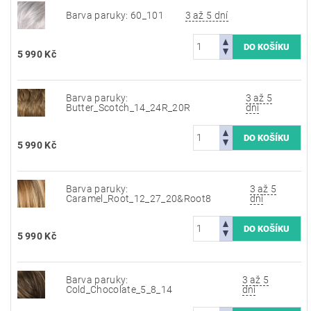
Barva paruky: 60_101
3 až 5 dní
5 990 Kč
Barva paruky:
3 až 5
Butter_Scotch_14_24R_20R
dní
5 990 Kč
Barva paruky:
3 až 5
Caramel_Root_12_27_20&Root8
dní
5 990 Kč
Barva paruky:
3 až 5
Cold_Chocolate_5_8_14
dní