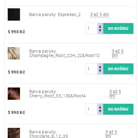
Barva paruky: Espresso_2
3 až 5 dní
5 990 Kč
Barva paruky:
3 až 5
Champagne_Root_22H_22&Root12
dní
5 990 Kč
Barva paruky:
3 až 5
Cherry_Root_33_130&Root4
dní
5 990 Kč
Barva paruky:
3 až 5
Chocolate_8_12_30
dní