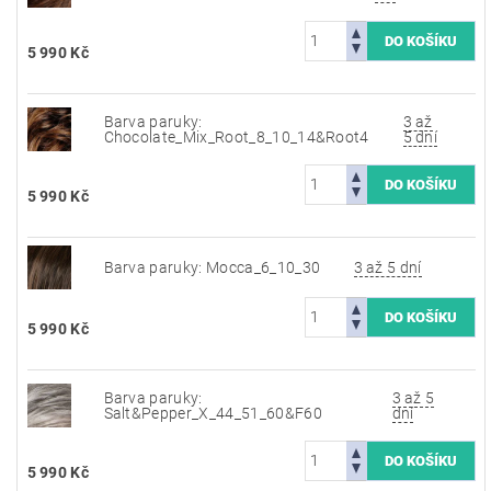
5 990 Kč
Barva paruky:
3 až
Chocolate_Mix_Root_8_10_14&Root4
5 dní
5 990 Kč
Barva paruky: Mocca_6_10_30
3 až 5 dní
5 990 Kč
Barva paruky:
3 až 5
Salt&Pepper_X_44_51_60&F60
dní
5 990 Kč