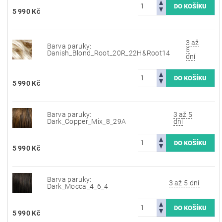
5 990 Kč
3 až
Barva paruky:
5
Danish_Blond_Root_20R_22H&Root14
dní
5 990 Kč
Barva paruky:
3 až 5
Dark_Copper_Mix_8_29A
dní
5 990 Kč
Barva paruky:
3 až 5 dní
Dark_Mocca_4_6_4
5 990 Kč