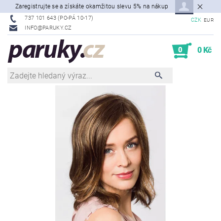
Zaregistrujte se a získáte okamžitou slevu 5% na nákup
737 101 643 (PO-PÁ 10-17)
CZK
EUR
INFO@PARUKY.CZ
0
0 Kč