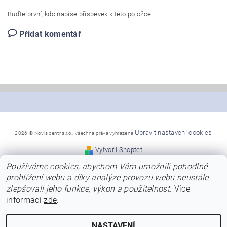
Buďte první, kdo napíše příspěvek k této položce.
Přidat komentář
Upravit nastavení cookies
2026 © Novis centr s.r.o., všechna práva vyhrazena
Vytvořil Shoptet
Používáme cookies, abychom Vám umožnili pohodlné
*Snažíme se, aby naše stránky byly co nejpřehlednější a
prohlížení webu a díky analýze provozu webu neustále
poskytly Vám dostatek informací
zlepšovali jeho funkce, výkon a použitelnost.
Více
o nabízených modelech, jejich barvách a kvalitě.
Přesto se předem omlouváme za případné chyby v názvech,
informací
zde
.
nebo za chybně uvedené barvy
u modelů. Naši dodavatelé neustále obnovují modely a barvy
a ne vždy jsme schopni tyto
NASTAVENÍ