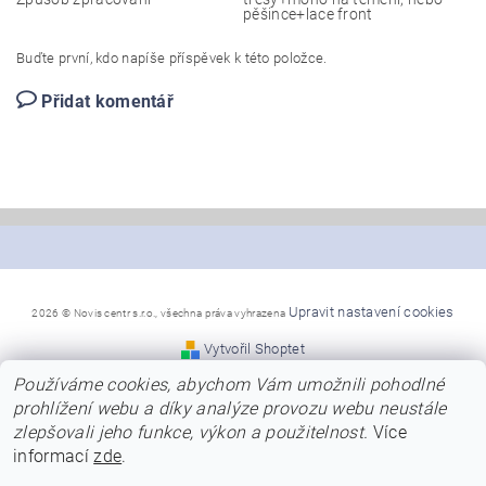
pěšince+lace front
Buďte první, kdo napíše příspěvek k této položce.
Přidat komentář
Upravit nastavení cookies
2026 © Novis centr s.r.o., všechna práva vyhrazena
Vytvořil Shoptet
Používáme cookies, abychom Vám umožnili pohodlné
*Snažíme se, aby naše stránky byly co nejpřehlednější a
prohlížení webu a díky analýze provozu webu neustále
poskytly Vám dostatek informací
zlepšovali jeho funkce, výkon a použitelnost.
Více
o nabízených modelech, jejich barvách a kvalitě.
Přesto se předem omlouváme za případné chyby v názvech,
informací
zde
.
nebo za chybně uvedené barvy