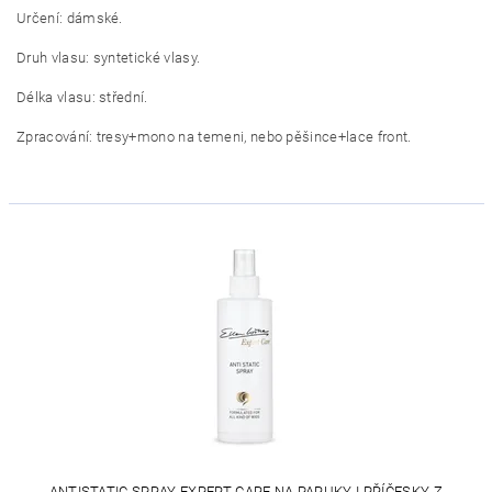
Určení: dámské.
Druh vlasu: syntetické vlasy.
Délka vlasu: střední.
Zpracování: tresy+mono na temeni, nebo pěšince+lace front.
ANTISTATIC SPRAY EXPERT CARE NA PARUKY I PŘÍČESKY Z