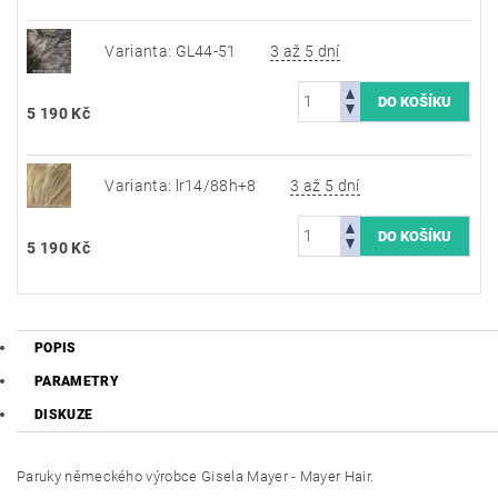
Varianta: GL44-51
3 až 5 dní
5 190 Kč
Varianta: lr14/88h+8
3 až 5 dní
5 190 Kč
POPIS
PARAMETRY
DISKUZE
Paruky německého výrobce Gisela Mayer - Mayer Hair.