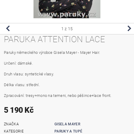
1
z 15
PARUKA ATTENTION LACE
Paruky německého výrobce Gisela Mayer - Mayer Hair.
Určení: dámské.
Druh vlasu: syntetické vlasy.
Délka vlasu: střední.
Zpracování: tresy+mono na temeni, nebo pěšince+lace front.
5 190 Kč
ZNAČKA
GISELA MAYER
KATEGORIE
PARUKY A TUPÉ