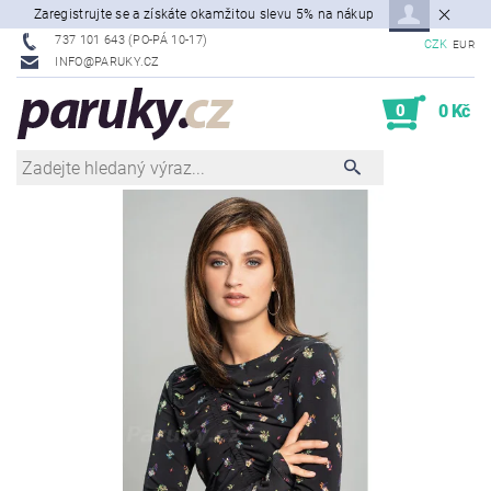
Zaregistrujte se a získáte okamžitou slevu 5% na nákup
737 101 643 (PO-PÁ 10-17)
CZK
EUR
INFO@PARUKY.CZ
0
0 Kč