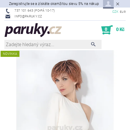
Zaregistrujte se a získáte okamžitou slevu 5% na nákup
737 101 643 (PO-PÁ 10-17)
CZK
EUR
INFO@PARUKY.CZ
0
0 Kč
NOVINKA