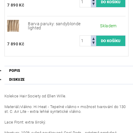
7 890 Kč
Barva paruky: sandyblonde
Skladem
lighted
7 890 Kč
POPIS
DISKUZE
Kolekce Hair Society od Ellen Wille.
Materiál/vlákno: Hi Heat - Tepelné vlákno = možnost tvarování do 130
st. C. Air Lite - extra lehké syntetické vlákno.
Lace Front: extra široký.
Montura: 100% ručně poutkovaná Cool Pads - extrémě prodyšná.