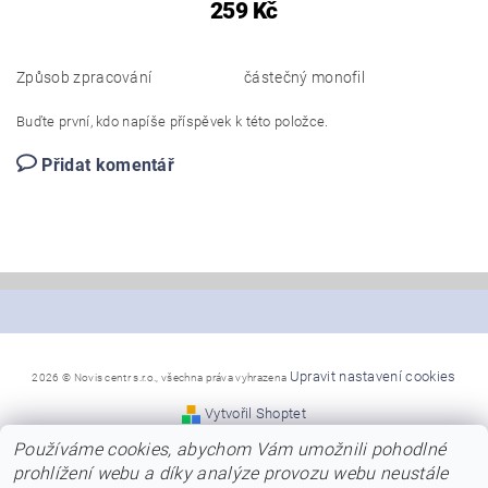
259 Kč
Způsob zpracování
částečný monofil
Buďte první, kdo napíše příspěvek k této položce.
Přidat komentář
Upravit nastavení cookies
2026 © Novis centr s.r.o., všechna práva vyhrazena
Vytvořil Shoptet
Používáme cookies, abychom Vám umožnili pohodlné
*Snažíme se, aby naše stránky byly co nejpřehlednější a
prohlížení webu a díky analýze provozu webu neustále
poskytly Vám dostatek informací