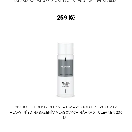
BALZÁM NA PARUKY Z UMĚLÝCH VLASŮ EW - BALM 200ML
259 Kč
ČISTÍCÍ FLUIDUM - CLEANER EW PRO OČIŠTĚNÍ POKOŽKY
HLAVY PŘED NASAZENÍM VLASOVÝCH NÁHRAD - CLEANER 200
ML