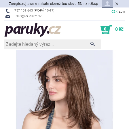
Zaregistrujte se a získáte okamžitou slevu 5% na nákup
737 101 643 (PO-PÁ 10-17)
CZK
EUR
INFO@PARUKY.CZ
0
0 Kč