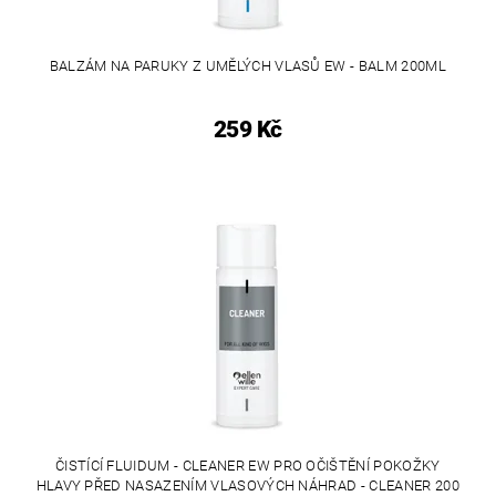
BALZÁM NA PARUKY Z UMĚLÝCH VLASŮ EW - BALM 200ML
259 Kč
ČISTÍCÍ FLUIDUM - CLEANER EW PRO OČIŠTĚNÍ POKOŽKY
HLAVY PŘED NASAZENÍM VLASOVÝCH NÁHRAD - CLEANER 200