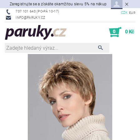
Zaregistrujte se a získáte okamžitou slevu 5% na nákup
737 101 643 (PO-PÁ 10-17)
CZK
EUR
INFO@PARUKY.CZ
0
0 Kč