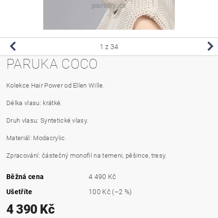
1
z 34
PARUKA COCO
Kolekce Hair Power od Ellen Wille.
Délka vlasu: krátké.
Druh vlasu: Syntetické vlasy.
Materiál: Modacrylic.
Zpracování: částečný monofil na temeni, pěšince, tresy.
Běžná cena
4 490 Kč
Ušetříte
100 Kč
(–2 %)
4 390 Kč