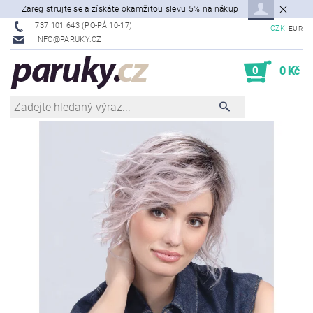
Zaregistrujte se a získáte okamžitou slevu 5% na nákup
737 101 643 (PO-PÁ 10-17)
CZK
EUR
INFO@PARUKY.CZ
0
0 Kč