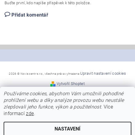
Buďte první, kdo napíše příspěvek k této položce.
Přidat komentář
Upravit nastavení cookies
2026 © Novis centr s.r.o., všechna práva vyhrazena
Vytvořil Shoptet
Používáme cookies, abychom Vám umožnili pohodlné
*Snažíme se, aby naše stránky byly co nejpřehlednější a
prohlížení webu a díky analýze provozu webu neustále
poskytly Vám dostatek informací
zlepšovali jeho funkce, výkon a použitelnost.
Více
o nabízených modelech, jejich barvách a kvalitě.
Přesto se předem omlouváme za případné chyby v názvech,
informací
zde
.
nebo za chybně uvedené barvy
u modelů. Naši dodavatelé neustále obnovují modely a barvy
a ne vždy jsme schopni tyto
NASTAVENÍ
změny včas zanést do našeho eshopu.