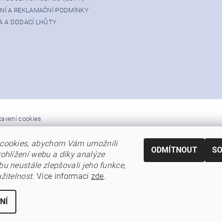
NÍ A REKLAMAČNÍ PODMÍNKY
 A DODACÍ LHŮTY
tavení cookies
by naše stránky byly co nejpřehlednější a poskytly Vám dosta
cookies, abychom Vám umožnili
ODMÍTNOUT
S
odelech, jejich barvách a kvalitě.
ohlížení webu a díky analýze
dem omlouváme za případné chyby v názvech, nebo za chybně
u neustále zlepšovali jeho funkce,
 dodavatelé neustále obnovují modely a barvy a ne vždy jsme
nést do našeho eshopu.
žitelnost.
Více informací
zde
.
ochopení.
INSTAGRAM
NÍ
FACEBOOK
Obchodní podmínky a GDPR