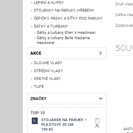
LEPENÍ A KLIPSY
Druh vlasu
STOJÁNKY NA PARUKY, HŘEBENY
Délka vla
ČEPIČKY, PÁSKY A SÍŤKY POD PARUKY
Zpracován
ŠÁTKY A TURBANY
Šátky a turbany Ellen´s Headwear
Šátky a turbany Belle Madame
Headwear
SOU
AKCE
DLOUHÉ VLASY
STŘEDNÍ VLASY
KRÁTKÉ VLASY
TUPÉ
ZNAČKY
TOP 10
STOJÁNEK NA PARUKY –
PLASTOVÝ 35 CM
ANTI
199 Kč