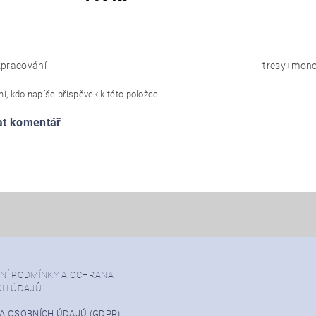
pracování
tresy+mono
í, kdo napíše příspěvek k této položce.
at komentář
NÍ PODMÍNKY A OCHRANA
CH ÚDAJŮ
A OSOBNÍCH ÚDAJŮ (GDPR)