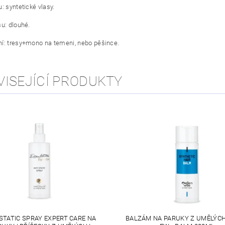
: syntetické vlasy.
su: dlouhé.
í: tresy+mono na temeni, nebo pěšince.
VISEJÍCÍ PRODUKTY
STATIC SPRAY EXPERT CARE NA
BALZÁM NA PARUKY Z UMĚLÝC