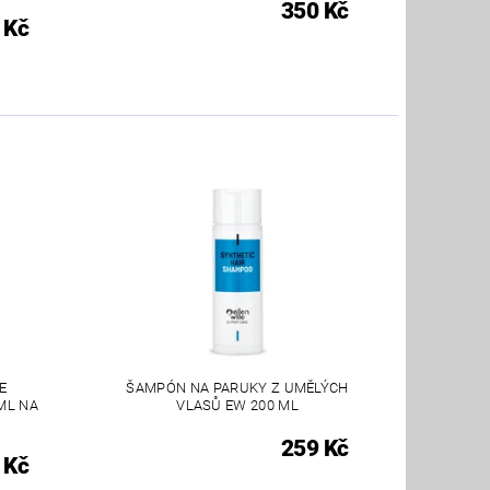
350 Kč
 Kč
E
ŠAMPÓN NA PARUKY Z UMĚLÝCH
ML NA
VLASŮ EW 200 ML
259 Kč
 Kč