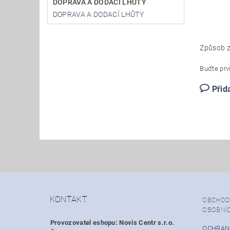
DOPRAVA A DODACÍ LHŮTY
DOPRAVA A DODACÍ LHŮTY
Způsob z
Buďte prvn
Přid
KONTAKT
OBCHOD
OSOBNÍ
Provozovatel eshopu: Novis Centr s.r.o.
OCHRAN