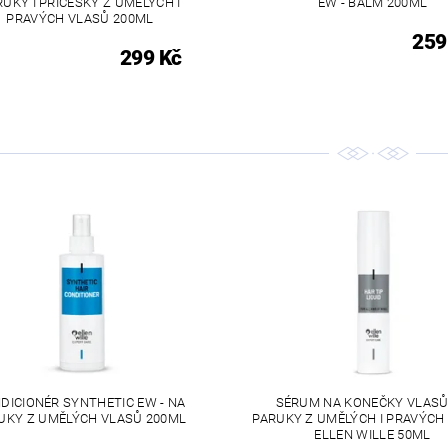
RUKY I PŘÍČESKY Z UMĚLÝCH I
EW - BALM 200ML
PRAVÝCH VLASŮ 200ML
259
299 Kč
DICIONÉR SYNTHETIC EW - NA
SÉRUM NA KONEČKY VLASŮ
UKY Z UMĚLÝCH VLASŮ 200ML
PARUKY Z UMĚLÝCH I PRAVÝCH
ELLEN WILLE 50ML