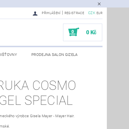
|
CZK
PŘIHLÁŠENÍ
REGISTRACE
EUR
0
0 Kč
JIŠŤOVNY
PRODEJNA SALON GIZELA
RUKA COSMO
GEL SPECIAL
meckého výrobce Gisela Mayer - Mayer Hair.
ámské.