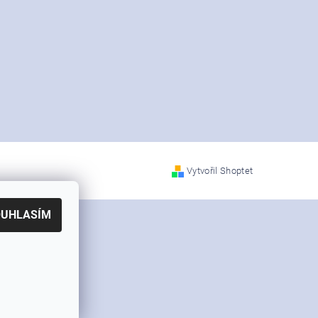
Vytvořil Shoptet
tek informací
OUHLASÍM
 uvedené barvy
 schopni tyto