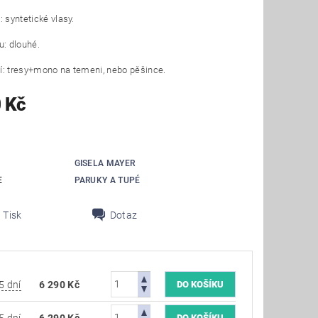
: syntetické vlasy.
u: dlouhé.
í: tresy+mono na temeni, nebo pěšince.
 Kč
GISELA MAYER
E
PARUKY A TUPÉ
Tisk
Dotaz
5 dní
6 290 Kč
5 dní
6 290 Kč