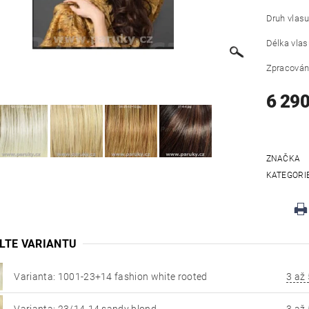
Druh vlasu
Délka vlas
Zpracován
6 290
ZNAČKA
KATEGORI
LTE VARIANTU
Varianta: 1001-23+14 fashion white rooted
3 až 
Varianta: 23/14-14 sandy blond
3 až 