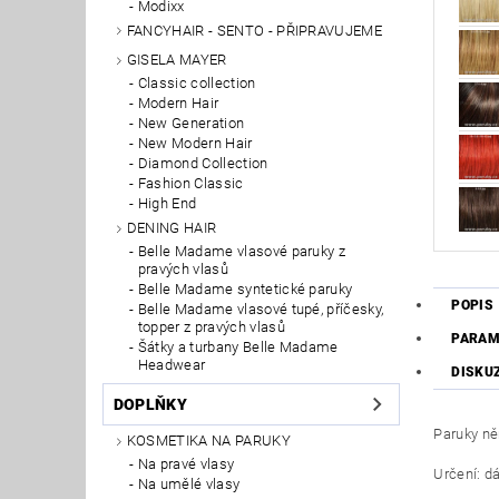
Modixx
FANCYHAIR - SENTO - PŘIPRAVUJEME
GISELA MAYER
Classic collection
Modern Hair
New Generation
New Modern Hair
Diamond Collection
Fashion Classic
High End
DENING HAIR
Belle Madame vlasové paruky z
pravých vlasů
Belle Madame syntetické paruky
POPIS
Belle Madame vlasové tupé, příčesky,
topper z pravých vlasů
PARAM
Šátky a turbany Belle Madame
Headwear
DISKU
DOPLŇKY
Paruky ně
KOSMETIKA NA PARUKY
Na pravé vlasy
Určení: d
Na umělé vlasy