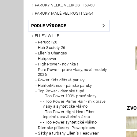
PARUKY VELKÉ VELIKOSTI 58-60
PARUKY MALÉ VELIKOSTI 52-54
PODLE VÝROBCE
ELLEN WILLE
Perucci 26
Hair Society 26
Ellen´s Changes
Hairpower
High Power - novinka !
Pure Power - pravé vlasy, nové modely
2026
Power Kids dětské paruky
HairforMance - pánské paruky
Top Power - dámské tupé
- Top Power 100% pravé vlasy
- Top Power Prime Hair - mix pravé
vlasy a syntetické vlákno
ZVO
- Top Power Hight Heat Fiber -
tepelně upravitelné vlákno
- Top Power syntetické vlákno
Dámské příčesky -Powerpieces
Šátky a turbany Ellen´s Headwear