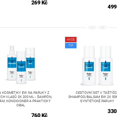
269 Kč
499
AKCE
TIP
A KOSMETIKY EW NA PARUKY Z
CESTOVNÍ SET V TAŠTIČC
CH VLASŮ 3X 200 ML - ŠAMPÓN,
SHAMPOO/BALSAM EW 2X 50
ÁM, KONDICIONER A PRAKTICKÝ
SYNTETICKÉ PARUKY
OBAL
330
760 Kč