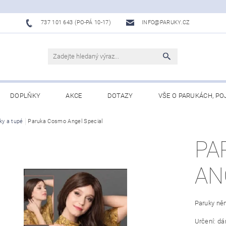
737 101 643 (PO-PÁ 10-17)
INFO@PARUKY.CZ
DOPLŇKY
AKCE
DOTAZY
VŠE O PARUKÁCH, PO
ky a tupé
Paruka Cosmo Angel Special
PA
AN
Paruky ně
Určení: d