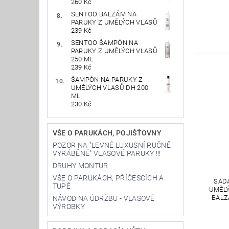
260 Kč
SENTOO BALZÁM NA
PARUKY Z UMĚLÝCH VLASŮ
239 Kč
SENTOO ŠAMPÓN NA
PARUKY Z UMĚLÝCH VLASŮ
250 ML
239 Kč
ŠAMPÓN NA PARUKY Z
UMĚLÝCH VLASŮ DH 200
ML
230 Kč
VŠE O PARUKÁCH, POJIŠŤOVNY
POZOR NA "LEVNÉ LUXUSNÍ RUČNĚ
VYRÁBĚNÉ" VLASOVÉ PARUKY !!!
DRUHY MONTUR
VŠE O PARUKÁCH, PŘÍČESCÍCH A
SAD
TUPÉ
UMĚLÝ
BALZ
NÁVOD NA ÚDRŽBU - VLASOVÉ
VÝROBKY