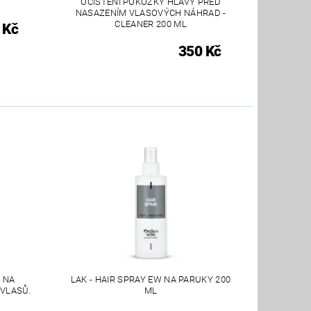
OČIŠTĚNÍ POKOŽKY HLAVY PŘED
NASAZENÍM VLASOVÝCH NÁHRAD -
CLEANER 200 ML
 Kč
350 Kč
 NA
LAK - HAIR SPRAY EW NA PARUKY 200
 VLASŮ.
ML