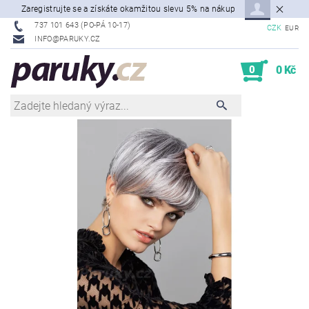
Zaregistrujte se a získáte okamžitou slevu 5% na nákup
737 101 643 (PO-PÁ 10-17)
CZK
EUR
INFO@PARUKY.CZ
0
0 Kč