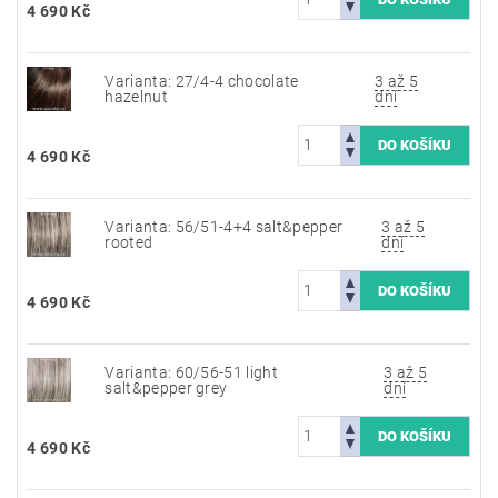
4 690 Kč
Varianta: 27/4-4 chocolate
3 až 5
hazelnut
dní
4 690 Kč
Varianta: 56/51-4+4 salt&pepper
3 až 5
rooted
dní
4 690 Kč
Varianta: 60/56-51 light
3 až 5
salt&pepper grey
dní
4 690 Kč