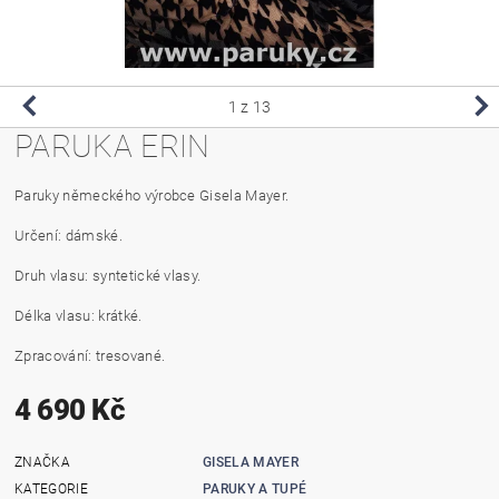
1
z 13
PARUKA ERIN
Paruky německého výrobce Gisela Mayer.
Určení: dámské.
Druh vlasu: syntetické vlasy.
Délka vlasu: krátké.
Zpracování: tresované.
4 690 Kč
ZNAČKA
GISELA MAYER
KATEGORIE
PARUKY A TUPÉ