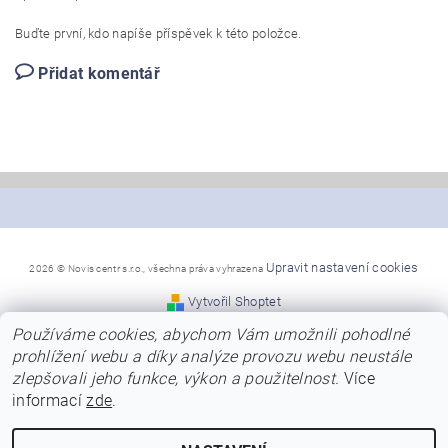
Buďte první, kdo napíše příspěvek k této položce.
Přidat komentář
Upravit nastavení cookies
2026 © Novis centr s.r.o., všechna práva vyhrazena
Vytvořil Shoptet
Používáme cookies, abychom Vám umožnili pohodlné
*Snažíme se, aby naše stránky byly co nejpřehlednější a
prohlížení webu a díky analýze provozu webu neustále
poskytly Vám dostatek informací
zlepšovali jeho funkce, výkon a použitelnost.
Více
o nabízených modelech, jejich barvách a kvalitě.
Přesto se předem omlouváme za případné chyby v názvech,
informací
zde
.
nebo za chybně uvedené barvy
u modelů. Naši dodavatelé neustále obnovují modely a barvy
a ne vždy jsme schopni tyto