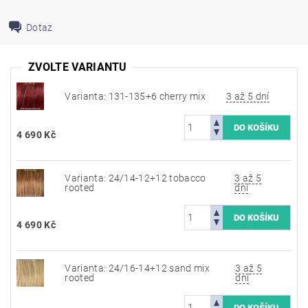
Dotaz
ZVOLTE VARIANTU
Varianta: 131-135+6 cherry mix
3 až 5 dní
4 690 Kč
Varianta: 24/14-12+12 tobacco
3 až 5
rooted
dní
4 690 Kč
Varianta: 24/16-14+12 sand mix
3 až 5
rooted
dní