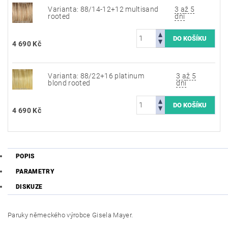
Varianta: 88/14-12+12 multisand
3 až 5
rooted
dní
4 690 Kč
Varianta: 88/22+16 platinum
3 až 5
blond rooted
dní
4 690 Kč
POPIS
PARAMETRY
DISKUZE
Paruky německého výrobce Gisela Mayer.