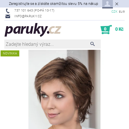
Zaregistrujte se a získáte okamžitou slevu 5% na nákup
737 101 643 (PO-PÁ 10-17)
CZK
EUR
INFO@PARUKY.CZ
0
0 Kč
NOVINKA