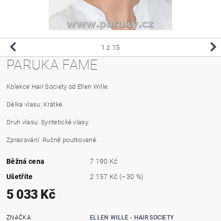
1
z 15
PARUKA FAME
Kolekce Hair Society od Ellen Wille.
Délka vlasu: Krátké.
Druh vlasu: Syntetické vlasy.
Zpracování: Ručně poutkované.
Běžná cena
7 190 Kč
Ušetříte
2 157 Kč
(–30 %)
5 033 Kč
ZNAČKA
ELLEN WILLE - HAIR SOCIETY