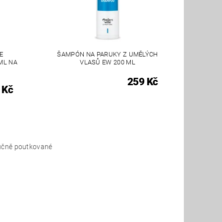
E
ŠAMPÓN NA PARUKY Z UMĚLÝCH
ML NA
VLASŮ EW 200 ML
259 Kč
 Kč
ručně poutkované