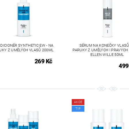
DICIONÉR SYNTHETIC EW - NA
SÉRUM NA KONEČKY VLASŮ
UKY Z UMĚLÝCH VLASŮ 200ML
PARUKY Z UMĚLÝCH I PRAVÝCH
ELLEN WILLE 50ML
269 Kč
499
AKCE
TIP