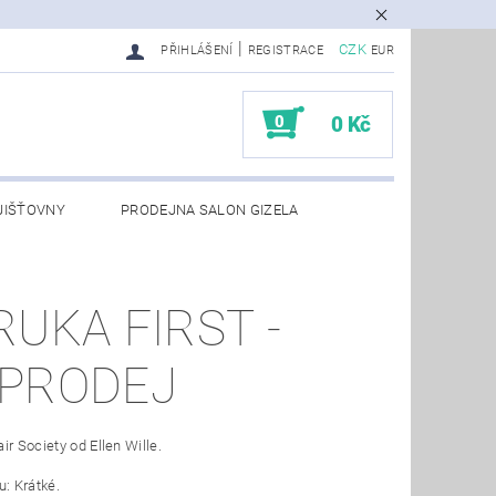
|
CZK
PŘIHLÁŠENÍ
REGISTRACE
EUR
0
0 Kč
JIŠŤOVNY
PRODEJNA SALON GIZELA
RUKA FIRST -
PRODEJ
ir Society od Ellen Wille.
u: Krátké.