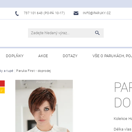
737 101 643 (PO-PÁ 10-17)
INFO@PARUKY.CZ
DOPLŇKY
AKCE
DOTAZY
VŠE O PARUKÁCH, PO
ky a tupé
Paruka First - doprodej
PA
EJ
DO
Kolekce Ha
Délka vlas