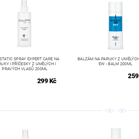
STATIC SPRAY EXPERT CARE NA
BALZÁM NA PARUKY Z UMĚLÝC
RUKY I PŘÍČESKY Z UMĚLÝCH I
EW - BALM 200ML
PRAVÝCH VLASŮ 200ML
259
299 Kč