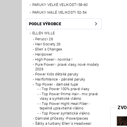
PARUKY VELKÉ VELIKOSTI 58-60
PARUKY MALÉ VELIKOSTI 52-54
PODLE VÝROBCE
ELLEN WILLE
Perucci 26
Hair Society 26
Ellen´s Changes
Hairpower
High Power - novinka !
Pure Power - pravé vlasy, nové modely
2026
Power Kids dětské paruky
HairforMance - pánské paruky
Top Power - dámské tupé
- Top Power 100% pravé vlasy
- Top Power Prime Hair - mix pravé
vlasy a syntetické vlákno
- Top Power Hight Heat Fiber -
ZVO
tepelně upravitelné vlákno
- Top Power syntetické vlákno
Dámské příčesky -Powerpieces
Šátky a turbany Ellen´s Headwear