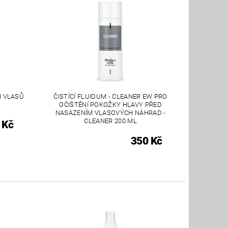
H VLASŮ
ČISTÍCÍ FLUIDUM - CLEANER EW PRO
OČIŠTĚNÍ POKOŽKY HLAVY PŘED
NASAZENÍM VLASOVÝCH NÁHRAD -
CLEANER 200 ML
 Kč
350 Kč