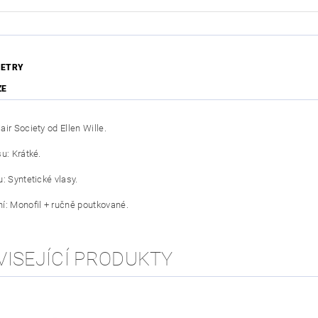
ETRY
ZE
ir Society od Ellen Wille.
u: Krátké.
: Syntetické vlasy.
í: Monofil + ručně poutkované.
VISEJÍCÍ PRODUKTY