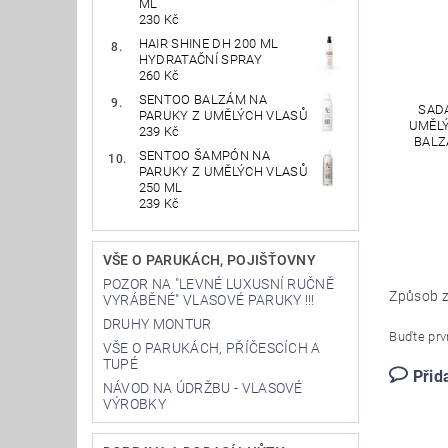
ML
230 Kč
HAIR SHINE DH 200 ML
HYDRATAČNÍ SPRAY
260 Kč
SENTOO BALZÁM NA
SAD
PARUKY Z UMĚLÝCH VLASŮ
UMĚLÝ
239 Kč
BALZ
SENTOO ŠAMPÓN NA
PARUKY Z UMĚLÝCH VLASŮ
250 ML
239 Kč
VŠE O PARUKÁCH, POJIŠŤOVNY
POZOR NA "LEVNÉ LUXUSNÍ RUČNĚ
Způsob z
VYRÁBĚNÉ" VLASOVÉ PARUKY !!!
DRUHY MONTUR
Buďte prvn
VŠE O PARUKÁCH, PŘÍČESCÍCH A
TUPÉ
Přid
NÁVOD NA ÚDRŽBU - VLASOVÉ
VÝROBKY