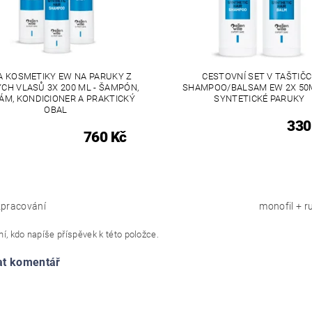
A KOSMETIKY EW NA PARUKY Z
CESTOVNÍ SET V TAŠTIČC
CH VLASŮ 3X 200 ML - ŠAMPÓN,
SHAMPOO/BALSAM EW 2X 50
ÁM, KONDICIONER A PRAKTICKÝ
SYNTETICKÉ PARUKY
OBAL
330
760 Kč
pracování
monofil + 
í, kdo napíše příspěvek k této položce.
at komentář