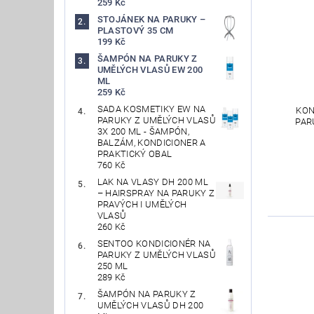
259 Kč
STOJÁNEK NA PARUKY –
PLASTOVÝ 35 CM
199 Kč
ŠAMPÓN NA PARUKY Z
UMĚLÝCH VLASŮ EW 200
ML
259 Kč
SADA KOSMETIKY EW NA
KON
PARUKY Z UMĚLÝCH VLASŮ
PAR
3X 200 ML - ŠAMPÓN,
BALZÁM, KONDICIONER A
PRAKTICKÝ OBAL
760 Kč
LAK NA VLASY DH 200 ML
– HAIRSPRAY NA PARUKY Z
PRAVÝCH I UMĚLÝCH
VLASŮ
260 Kč
SENTOO KONDICIONÉR NA
PARUKY Z UMĚLÝCH VLASŮ
250 ML
289 Kč
ŠAMPÓN NA PARUKY Z
UMĚLÝCH VLASŮ DH 200