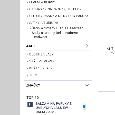
LEPENÍ A KLIPSY
STOJÁNKY NA PARUKY, HŘEBENY
ČEPIČKY, PÁSKY A SÍŤKY POD PARUKY
ŠÁTKY A TURBANY
Šátky a turbany Ellen´s Headwear
Šátky a turbany Belle Madame
Headwear
AKCE
ANTI
PA
DLOUHÉ VLASY
STŘEDNÍ VLASY
KRÁTKÉ VLASY
TUPÉ
ZNAČKY
TOP 10
BALZÁM NA PARUKY Z
UMĚLÝCH VLASŮ EW -
BALM 200ML