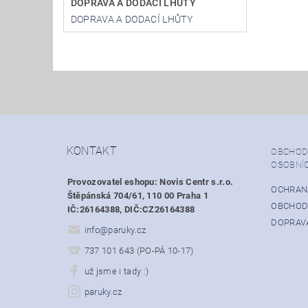
DOPRAVA A DODACÍ LHŮTY
DOPRAVA A DODACÍ LHŮTY
KONTAKT
OBCHOD
OSOBNÍ
Provozovatel eshopu: Novis Centr s.r.o.
OCHRAN
Štěpánská 704/61, 110 00 Praha 1
OBCHOD
IČ:26164388, DIČ:CZ26164388
DOPRAVA
info
@
paruky.cz
737 101 643 (PO-PÁ 10-17)
už jsme i tady :)
paruky.cz