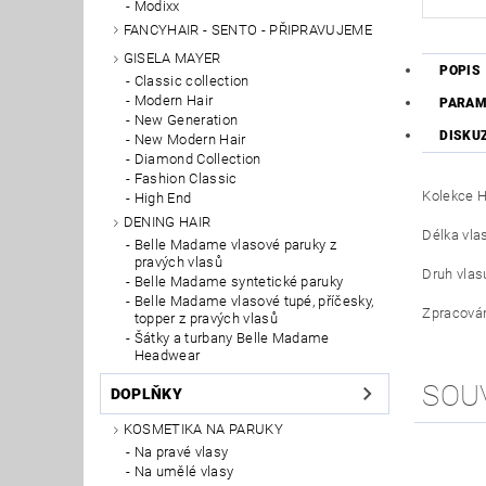
Modixx
FANCYHAIR - SENTO - PŘIPRAVUJEME
GISELA MAYER
POPIS
Classic collection
Modern Hair
PARAM
New Generation
DISKU
New Modern Hair
Diamond Collection
Fashion Classic
Kolekce Ha
High End
DENING HAIR
Délka vlas
Belle Madame vlasové paruky z
pravých vlasů
Druh vlasu
Belle Madame syntetické paruky
Belle Madame vlasové tupé, příčesky,
Zpracován
topper z pravých vlasů
Šátky a turbany Belle Madame
Headwear
SOU
DOPLŇKY
KOSMETIKA NA PARUKY
Na pravé vlasy
Na umělé vlasy