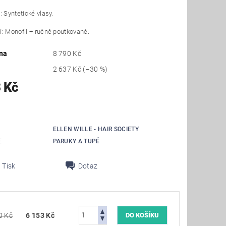
: Syntetické vlasy.
: Monofil + ručně poutkované.
na
8 790 Kč
2 637 Kč
(–30 %)
 Kč
ELLEN WILLE - HAIR SOCIETY
E
PARUKY A TUPÉ
Tisk
Dotaz
0 Kč
6 153 Kč