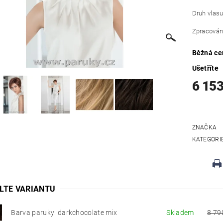
Druh vlasu
Zpracování
Běžná ce
Ušetříte
6 153
ZNAČKA
KATEGORI
LTE VARIANTU
Barva paruky: darkchocolate mix
Skladem
8 79