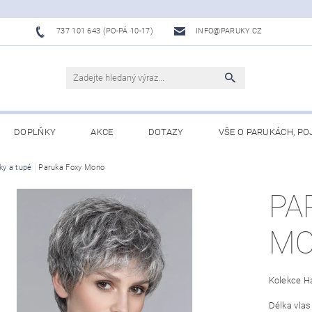
737 101 643 (PO-PÁ 10-17)
INFO@PARUKY.CZ
DOPLŇKY
AKCE
DOTAZY
VŠE O PARUKÁCH, PO
ky a tupé
Paruka Foxy Mono
PA
M
Kolekce Ha
Délka vlas