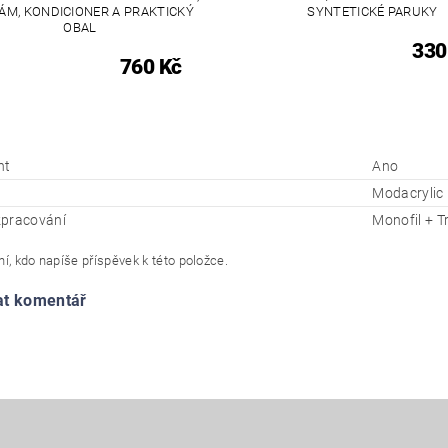
ÁM, KONDICIONER A PRAKTICKÝ
SYNTETICKÉ PARUKY
OBAL
330
760 Kč
nt
Ano
Modacrylic
pracování
Monofil + T
í, kdo napíše příspěvek k této položce.
at komentář