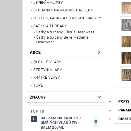
LEPENÍ A KLIPSY
STOJÁNKY NA PARUKY, HŘEBENY
ČEPIČKY, PÁSKY A SÍŤKY POD PARUKY
ŠÁTKY A TURBANY
Šátky a turbany Ellen´s Headwear
Šátky a turbany Belle Madame
Headwear
AKCE
DLOUHÉ VLASY
STŘEDNÍ VLASY
KRÁTKÉ VLASY
TUPÉ
ZNAČKY
POPIS
PARAM
TOP 10
BALZÁM NA PARUKY Z
DISKU
UMĚLÝCH VLASŮ EW -
BALM 200ML