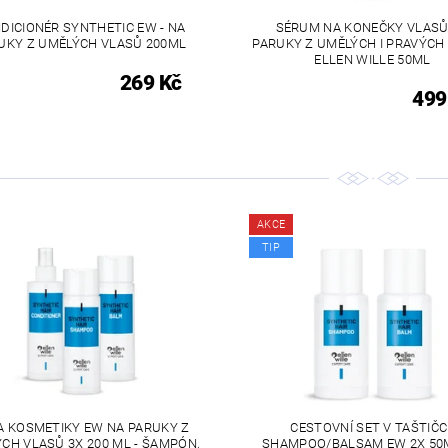
DICIONÉR SYNTHETIC EW - NA
SÉRUM NA KONEČKY VLASŮ
UKY Z UMĚLÝCH VLASŮ 200ML
PARUKY Z UMĚLÝCH I PRAVÝCH
ELLEN WILLE 50ML
269 Kč
499
AKCE
TIP
A KOSMETIKY EW NA PARUKY Z
CESTOVNÍ SET V TAŠTIČC
CH VLASŮ 3X 200 ML - ŠAMPÓN,
SHAMPOO/BALSAM EW 2X 50