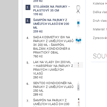
259 Kč
Kolekce H
STOJÁNEK NA PARUKY –
PLASTOVÝ 35 CM
Délka vlas
199 Kč
ŠAMPÓN NA PARUKY Z
Druh vlasu
UMĚLÝCH VLASŮ EW 200
ML
Materiál:
259 Kč
SADA KOSMETIKY EW NA
Zpracování
PARUKY Z UMĚLÝCH VLASŮ
3X 200 ML - ŠAMPÓN,
BALZÁM, KONDICIONER A
PRAKTICKÝ OBAL
SOU
760 Kč
LAK NA VLASY DH 200 ML
– HAIRSPRAY NA PARUKY Z
PRAVÝCH I UMĚLÝCH
VLASŮ
260 Kč
SENTOO KONDICIONÉR NA
PARUKY Z UMĚLÝCH VLASŮ
250 ML
289 Kč
ŠAMPÓN NA PARUKY Z
UMĚLÝCH VLASŮ DH 200