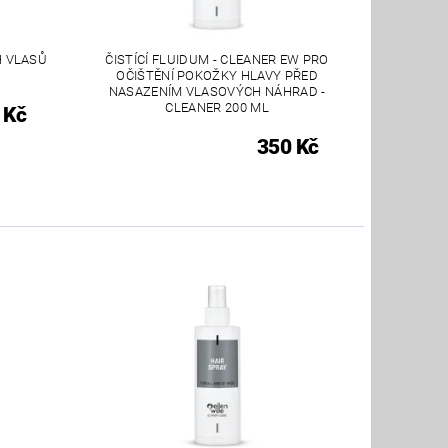
H VLASŮ
ČISTÍCÍ FLUIDUM - CLEANER EW PRO
OČIŠTĚNÍ POKOŽKY HLAVY PŘED
NASAZENÍM VLASOVÝCH NÁHRAD -
CLEANER 200 ML
 Kč
350 Kč