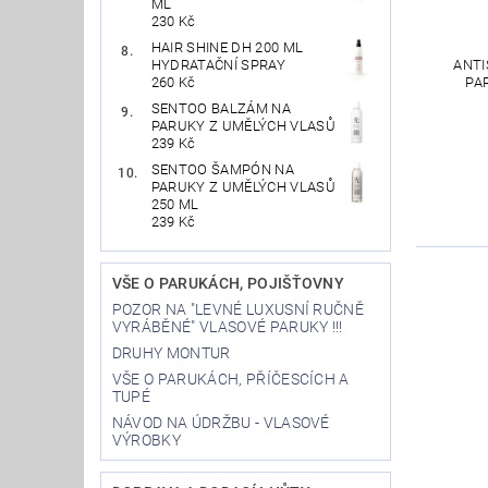
ML
230 Kč
HAIR SHINE DH 200 ML
HYDRATAČNÍ SPRAY
ANTI
260 Kč
PA
SENTOO BALZÁM NA
PARUKY Z UMĚLÝCH VLASŮ
239 Kč
SENTOO ŠAMPÓN NA
PARUKY Z UMĚLÝCH VLASŮ
250 ML
239 Kč
VŠE O PARUKÁCH, POJIŠŤOVNY
POZOR NA "LEVNÉ LUXUSNÍ RUČNĚ
VYRÁBĚNÉ" VLASOVÉ PARUKY !!!
DRUHY MONTUR
VŠE O PARUKÁCH, PŘÍČESCÍCH A
TUPÉ
NÁVOD NA ÚDRŽBU - VLASOVÉ
VÝROBKY