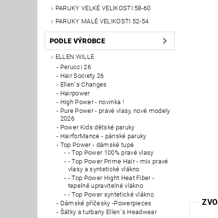
PARUKY VELKÉ VELIKOSTI 58-60
PARUKY MALÉ VELIKOSTI 52-54
PODLE VÝROBCE
ELLEN WILLE
Perucci 26
Hair Society 26
Ellen´s Changes
Hairpower
High Power - novinka !
Pure Power - pravé vlasy, nové modely
2026
Power Kids dětské paruky
HairforMance - pánské paruky
Top Power - dámské tupé
- Top Power 100% pravé vlasy
- Top Power Prime Hair - mix pravé
vlasy a syntetické vlákno
- Top Power Hight Heat Fiber -
tepelně upravitelné vlákno
- Top Power syntetické vlákno
ZVO
Dámské příčesky -Powerpieces
Šátky a turbany Ellen´s Headwear