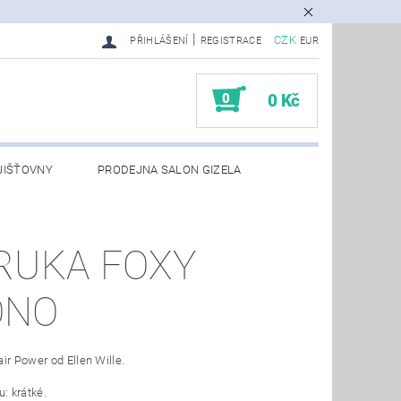
|
CZK
PŘIHLÁŠENÍ
REGISTRACE
EUR
0
0 Kč
JIŠŤOVNY
PRODEJNA SALON GIZELA
RUKA FOXY
ONO
ir Power od Ellen Wille.
u: krátké.