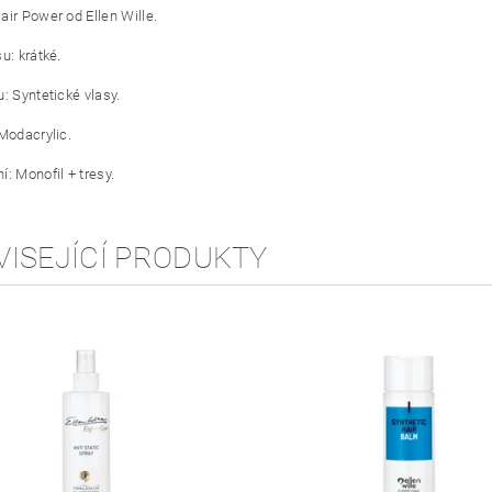
air Power od Ellen Wille.
u: krátké.
: Syntetické vlasy.
 Modacrylic.
: Monofil + tresy.
VISEJÍCÍ PRODUKTY