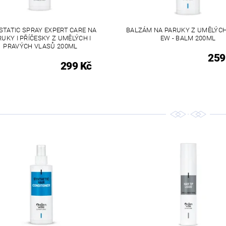
STATIC SPRAY EXPERT CARE NA
BALZÁM NA PARUKY Z UMĚLÝC
RUKY I PŘÍČESKY Z UMĚLÝCH I
EW - BALM 200ML
PRAVÝCH VLASŮ 200ML
259
299 Kč