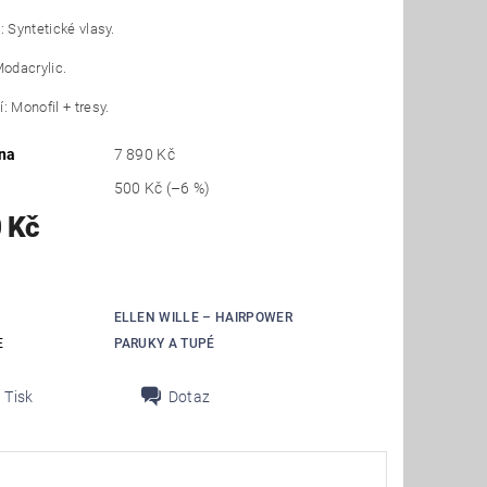
: Syntetické vlasy.
Modacrylic.
: Monofil + tresy.
na
7 890 Kč
500 Kč
(–6 %)
 Kč
ELLEN WILLE – HAIRPOWER
E
PARUKY A TUPÉ
Tisk
Dotaz