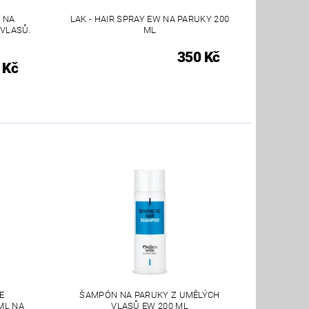
 NA
LAK - HAIR SPRAY EW NA PARUKY 200
 VLASŮ.
ML
350 Kč
 Kč
E
ŠAMPÓN NA PARUKY Z UMĚLÝCH
ML NA
VLASŮ EW 200 ML