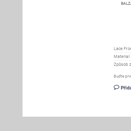
BALZ
Lace Fro
Material
Způsob z
Buďte prvn
Přid