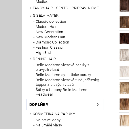
Modixx
FANCYHAIR - SENTO - PŘIPRAVUJEME
GISELA MAYER
Classic collection
Modern Hair
New Generation
New Modern Hair
Diamond Collection
Fashion Classic
High End
DENING HAIR
Belle Madame vlasové paruky z
pravých vlasů
Belle Madame syntetické paruky
Belle Madame vlasové tupé, příčesky,
topper z pravých vlasů
Šátky a turbany Belle Madame
Headwear
DOPLŇKY
KOSMETIKA NA PARUKY
Na pravé vlasy
Na umělé vlasy