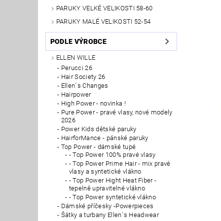
PARUKY VELKÉ VELIKOSTI 58-60
PARUKY MALÉ VELIKOSTI 52-54
PODLE VÝROBCE
ELLEN WILLE
Perucci 26
Hair Society 26
Ellen´s Changes
Hairpower
High Power - novinka !
Pure Power - pravé vlasy, nové modely
2026
Power Kids dětské paruky
HairforMance - pánské paruky
Top Power - dámské tupé
- Top Power 100% pravé vlasy
- Top Power Prime Hair - mix pravé
vlasy a syntetické vlákno
- Top Power Hight Heat Fiber -
tepelně upravitelné vlákno
- Top Power syntetické vlákno
Dámské příčesky -Powerpieces
Šátky a turbany Ellen´s Headwear