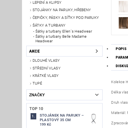
LEPENÍ A KLIPSY
STOJÁNKY NA PARUKY, HŘEBENY
ČEPIČKY, PÁSKY A SÍŤKY POD PARUKY
ŠÁTKY A TURBANY
Šátky a turbany Ellen´s Headwear
Šátky a turbany Belle Madame
Headwear
POPIS
AKCE
PARAM
DLOUHÉ VLASY
DISKU
STŘEDNÍ VLASY
KRÁTKÉ VLASY
Kolekce H
TUPÉ
Délka vlas
ZNAČKY
Druh vlasu
TOP 10
Materiál:
STOJÁNEK NA PARUKY –
PLASTOVÝ 35 CM
Zpracován
199 Kč