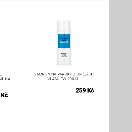
E
ŠAMPÓN NA PARUKY Z UMĚLÝCH
ML NA
VLASŮ EW 200 ML
259 Kč
 Kč