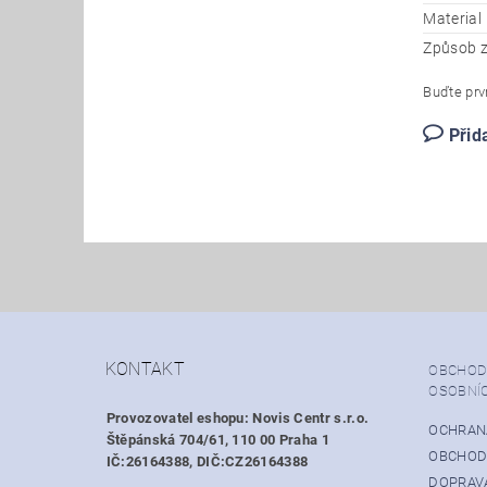
Material
Způsob z
Buďte prvn
Přid
KONTAKT
OBCHOD
OSOBNÍ
Provozovatel eshopu: Novis Centr s.r.o.
OCHRAN
Štěpánská 704/61, 110 00 Praha 1
OBCHOD
IČ:26164388, DIČ:CZ26164388
DOPRAVA