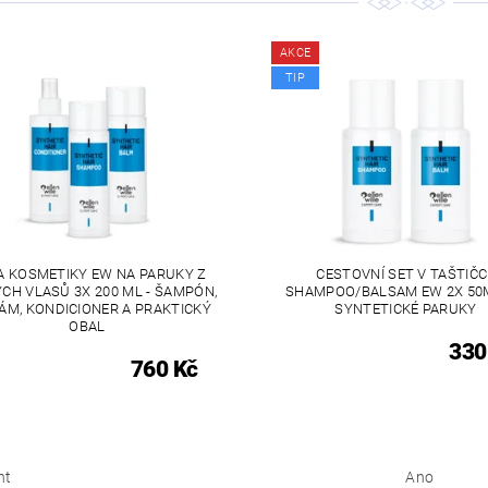
AKCE
TIP
A KOSMETIKY EW NA PARUKY Z
CESTOVNÍ SET V TAŠTIČC
CH VLASŮ 3X 200 ML - ŠAMPÓN,
SHAMPOO/BALSAM EW 2X 50
ÁM, KONDICIONER A PRAKTICKÝ
SYNTETICKÉ PARUKY
OBAL
330
760 Kč
nt
Ano