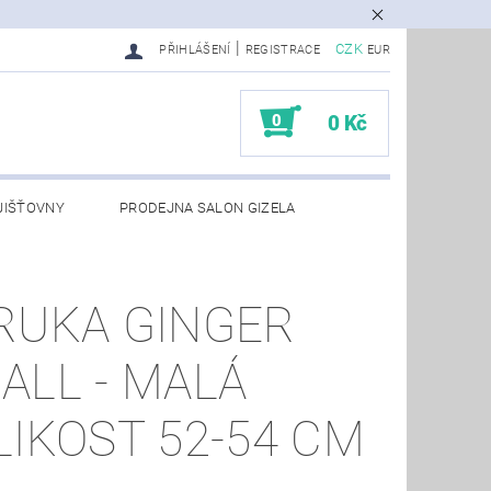
|
CZK
PŘIHLÁŠENÍ
REGISTRACE
EUR
0
0 Kč
JIŠŤOVNY
PRODEJNA SALON GIZELA
RUKA GINGER
ALL - MALÁ
LIKOST 52-54 CM