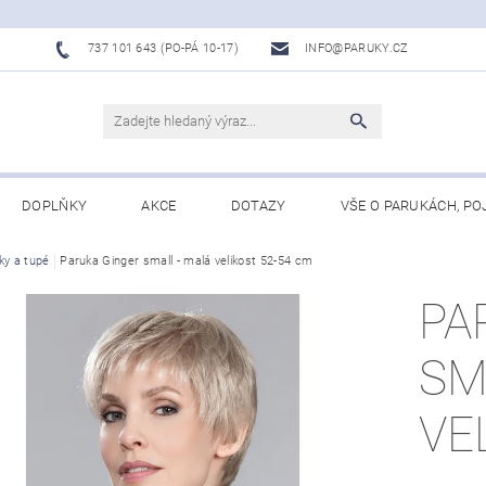
737 101 643 (PO-PÁ 10-17)
INFO@PARUKY.CZ
DOPLŇKY
AKCE
DOTAZY
VŠE O PARUKÁCH, PO
ky a tupé
Paruka Ginger small - malá velikost 52-54 cm
PA
SM
VE