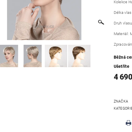
Kolekce Ha
Délka vlas
Druh vlasu
Materiál: 
Zpracování
Běžná ce
Ušetříte
4 690
ZNAČKA
KATEGORI