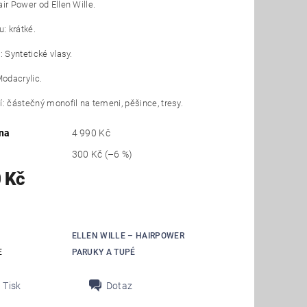
ir Power od Ellen Wille.
u: krátké.
: Syntetické vlasy.
Modacrylic.
: částečný monofil na temeni, pěšince, tresy.
na
4 990 Kč
300 Kč
(–6 %)
 Kč
ELLEN WILLE – HAIRPOWER
E
PARUKY A TUPÉ
Tisk
Dotaz