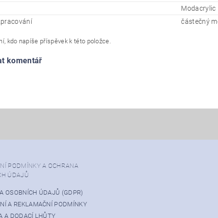
Modacrylic
pracování
částečný mo
í, kdo napíše příspěvek k této položce.
at komentář
NÍ PODMÍNKY A OCHRANA
CH ÚDAJŮ
A OSOBNÍCH ÚDAJŮ (GDPR)
NÍ A REKLAMAČNÍ PODMÍNKY
 A DODACÍ LHŮTY