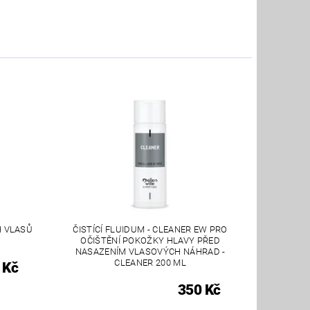
H VLASŮ
ČISTÍCÍ FLUIDUM - CLEANER EW PRO
OČIŠTĚNÍ POKOŽKY HLAVY PŘED
NASAZENÍM VLASOVÝCH NÁHRAD -
CLEANER 200 ML
 Kč
350 Kč