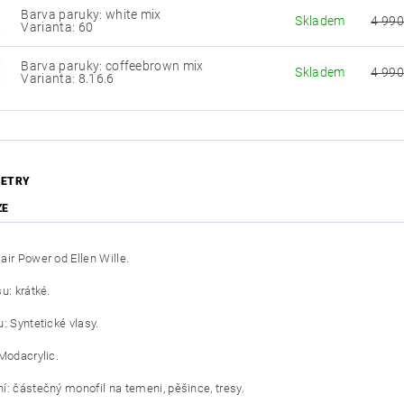
Barva paruky: white mix
Skladem
4 990
Varianta: 60
Barva paruky: coffeebrown mix
Skladem
4 990
Varianta: 8.16.6
ETRY
ZE
air Power od Ellen Wille.
u: krátké.
: Syntetické vlasy.
 Modacrylic.
í: částečný monofil na temeni, pěšince, tresy.