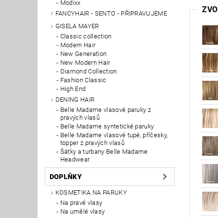
Modixx
ZVO
FANCYHAIR - SENTO - PŘIPRAVUJEME
GISELA MAYER
Classic collection
Modern Hair
New Generation
New Modern Hair
Diamond Collection
Fashion Classic
High End
DENING HAIR
Belle Madame vlasové paruky z
pravých vlasů
Belle Madame syntetické paruky
Belle Madame vlasové tupé, příčesky,
topper z pravých vlasů
Šátky a turbany Belle Madame
Headwear
DOPLŇKY
KOSMETIKA NA PARUKY
Na pravé vlasy
Na umělé vlasy