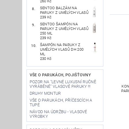
260 Kč
SENTOO BALZÁM NA
PARUKY Z UMĚLÝCH VLASŮ
239 Kč
SENTOO ŠAMPÓN NA
PARUKY Z UMĚLÝCH VLASŮ
250 ML
239 Kč
ŠAMPÓN NA PARUKY Z
UMĚLÝCH VLASŮ DH 200
ML
230 Kč
VŠE O PARUKÁCH, POJIŠŤOVNY
POZOR NA "LEVNÉ LUXUSNÍ RUČNĚ
VYRÁBĚNÉ" VLASOVÉ PARUKY !!!
KON
PAR
DRUHY MONTUR
VŠE O PARUKÁCH, PŘÍČESCÍCH A
TUPÉ
NÁVOD NA ÚDRŽBU - VLASOVÉ
VÝROBKY