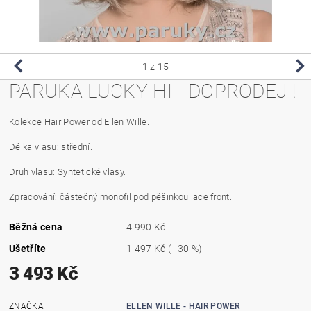
1
z 15
PARUKA LUCKY HI - DOPRODEJ !
Kolekce Hair Power od Ellen Wille.
Délka vlasu: střední.
Druh vlasu: Syntetické vlasy.
Zpracování: částečný monofil pod pěšinkou lace front.
Běžná cena
4 990 Kč
Ušetříte
1 497 Kč
(–30 %)
3 493 Kč
ZNAČKA
ELLEN WILLE - HAIR POWER