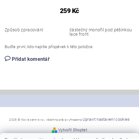
259 Kč
Způsob zpracování
částečný monofil pod pěšinkou
lace front
Buďte první, kdo napíše příspěvek k této položce.
Přidat komentář
Upravit nastavení cookies
2026 © Novis centr s.r.o., všechna práva vyhrazena
Vytvořil Shoptet