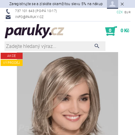
Zaregistrujte se a získáte okamžitou slevu 5% na nákup
737 101 643 (PO-PÁ 10-17)
CZK
EUR
INFO@PARUKY.CZ
0
0 Kč
AKCE
VÝPRODEJ