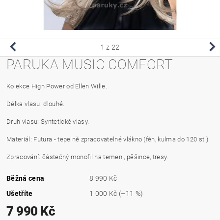
1
z 22
PARUKA MUSIC COMFORT
Kolekce High Power od Ellen Wille.
Délka vlasu: dlouhé.
Druh vlasu: Syntetické vlasy.
Materiál: Futura - tepelně zpracovatelné vlákno (fén, kulma do 120 st.).
Zpracování: částečný monofil na temeni, pěšince, tresy.
Běžná cena
8 990 Kč
Ušetříte
1 000 Kč
(–11 %)
7 990 Kč