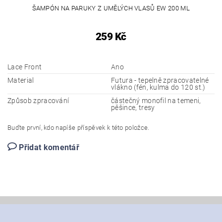
ŠAMPÓN NA PARUKY Z UMĚLÝCH VLASŮ EW 200 ML
259 Kč
Lace Front
Ano
Material
Futura - tepelně zpracovatelné
vlákno (fén, kulma do 120 st.)
Způsob zpracování
částečný monofil na temeni,
pěšince, tresy
Buďte první, kdo napíše příspěvek k této položce.
Přidat komentář