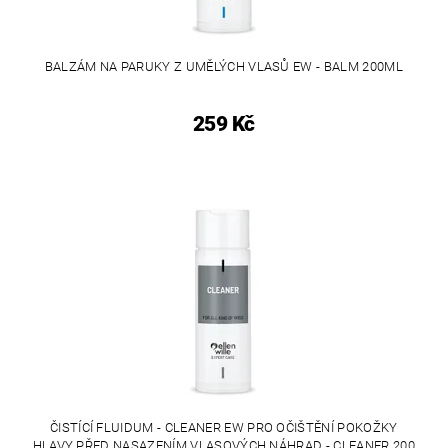
BALZÁM NA PARUKY Z UMĚLÝCH VLASŮ EW - BALM 200ML
259 Kč
ČISTÍCÍ FLUIDUM - CLEANER EW PRO OČIŠTĚNÍ POKOŽKY
HLAVY PŘED NASAZENÍM VLASOVÝCH NÁHRAD - CLEANER 200