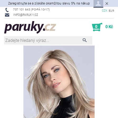
Zaregistrujte se a získáte okamžitou slevu 5% na nákup
737 101 643 (PO-PÁ 10-17)
CZK
EUR
INFO@PARUKY.CZ
0
0 Kč