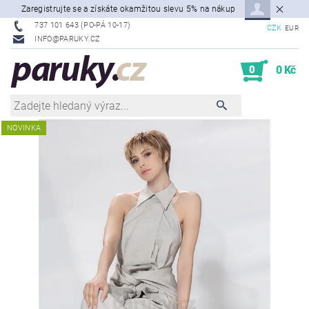
Zaregistrujte se a získáte okamžitou slevu 5% na nákup
737 101 643 (PO-PÁ 10-17)
CZK
EUR
INFO@PARUKY.CZ
0
0 Kč
NOVINKA