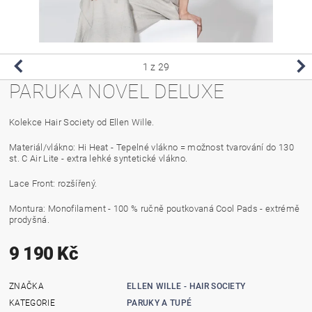
1
z 29
PARUKA NOVEL DELUXE
Kolekce Hair Society od Ellen Wille.
Materiál/vlákno: Hi Heat - Tepelné vlákno = možnost tvarování do 130
st. C Air Lite - extra lehké syntetické vlákno.
Lace Front: rozšířený.
Montura: Monofilament - 100 % ručně poutkovaná Cool Pads - extrémě
prodyšná.
9 190 Kč
ZNAČKA
ELLEN WILLE - HAIR SOCIETY
KATEGORIE
PARUKY A TUPÉ