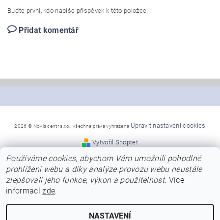
Buďte první, kdo napíše příspěvek k této položce.
Přidat komentář
Upravit nastavení cookies
2026 © Novis centr s.r.o., všechna práva vyhrazena
Vytvořil Shoptet
Používáme cookies, abychom Vám umožnili pohodlné
*Snažíme se, aby naše stránky byly co nejpřehlednější a
prohlížení webu a díky analýze provozu webu neustále
poskytly Vám dostatek informací
zlepšovali jeho funkce, výkon a použitelnost.
Více
o nabízených modelech, jejich barvách a kvalitě.
Přesto se předem omlouváme za případné chyby v názvech,
informací
zde
.
nebo za chybně uvedené barvy
u modelů. Naši dodavatelé neustále obnovují modely a barvy
a ne vždy jsme schopni tyto
NASTAVENÍ