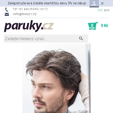
Zaregistrujte se a získáte okamžitou slevu 5% na nákup
737 101 643 (PO-PÁ 10-17)
CZK
EUR
INFO@PARUKY.CZ
0
0 Kč