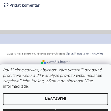
Přidat komentář
Upravit nastavení cookies
2026 © Novis centr s.r.o., všechna práva vyhrazena
Vytvořil Shoptet
Používáme cookies, abychom Vám umožnili pohodlné
*Snažíme se, aby naše stránky byly co nejpřehlednější a
prohlížení webu a díky analýze provozu webu neustále
poskytly Vám dostatek informací
zlepšovali jeho funkce, výkon a použitelnost.
Více
o nabízených modelech, jejich barvách a kvalitě.
Přesto se předem omlouváme za případné chyby v názvech,
informací
zde
.
nebo za chybně uvedené barvy
u modelů. Naši dodavatelé neustále obnovují modely a barvy
a ne vždy jsme schopni tyto
NASTAVENÍ
změny včas zanést do našeho eshopu.
Děkujeme za pochopení.
INSTAGRAM