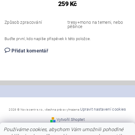
259 Kč
Způsob zpracování
tresy+mono na temeni, nebo
pěšince
Buďte první, kdo napíše příspěvek k této položce.
Přidat komentář
Upravit nastavení cookies
2026 © Novis centr s.r.o., všechna práva vyhrazena
Vytvořil Shoptet
Používáme cookies, abychom Vám umožnili pohodlné
*Snažíme se, aby naše stránky byly co nejpřehlednější a