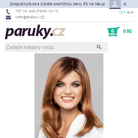
Zaregistrujte se a získáte okamžitou slevu 5% na nákup
737 101 643 (PO-PÁ 10-17)
CZK
EUR
INFO@PARUKY.CZ
0
0 Kč