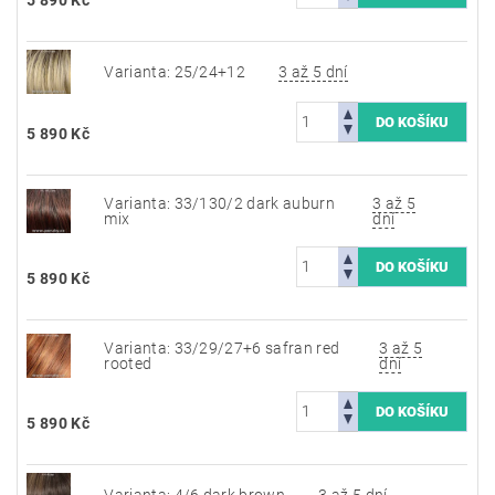
Varianta: 25/24+12
3 až 5 dní
5 890 Kč
Varianta: 33/130/2 dark auburn
3 až 5
mix
dní
5 890 Kč
Varianta: 33/29/27+6 safran red
3 až 5
rooted
dní
5 890 Kč
Varianta: 4/6 dark brown
3 až 5 dní