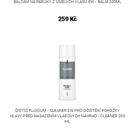
BALZÁM NA PARUKY Z UMĚLÝCH VLASŮ EW - BALM 200ML
259 Kč
ČISTÍCÍ FLUIDUM - CLEANER EW PRO OČIŠTĚNÍ POKOŽKY
HLAVY PŘED NASAZENÍM VLASOVÝCH NÁHRAD - CLEANER 200
ML