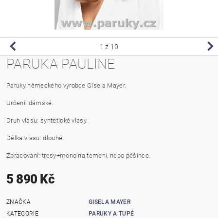
1
z 10
PARUKA PAULINE
Paruky německého výrobce Gisela Mayer.
Určení: dámské.
Druh vlasu: syntetické vlasy.
Délka vlasu: dlouhé.
Zpracování: tresy+mono na temeni, nebo pěšince.
5 890 Kč
ZNAČKA
GISELA MAYER
KATEGORIE
PARUKY A TUPÉ