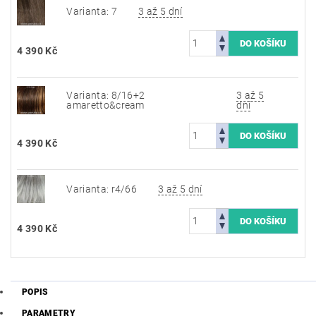
Varianta: 7
3 až 5 dní
4 390 Kč
Varianta: 8/16+2
3 až 5
amaretto&cream
dní
4 390 Kč
Varianta: r4/66
3 až 5 dní
4 390 Kč
POPIS
PARAMETRY