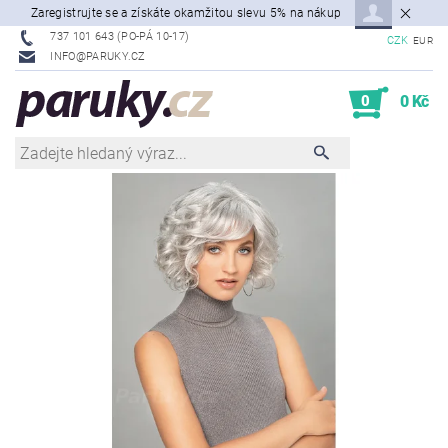
Zaregistrujte se a získáte okamžitou slevu 5% na nákup
737 101 643 (PO-PÁ 10-17)
CZK
EUR
INFO@PARUKY.CZ
0
0 Kč