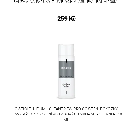
BALZÁM NA PARUKY Z UMĚLÝCH VLASŮ EW - BALM 200ML
259 Kč
ČISTÍCÍ FLUIDUM - CLEANER EW PRO OČIŠTĚNÍ POKOŽKY
HLAVY PŘED NASAZENÍM VLASOVÝCH NÁHRAD - CLEANER 200
ML