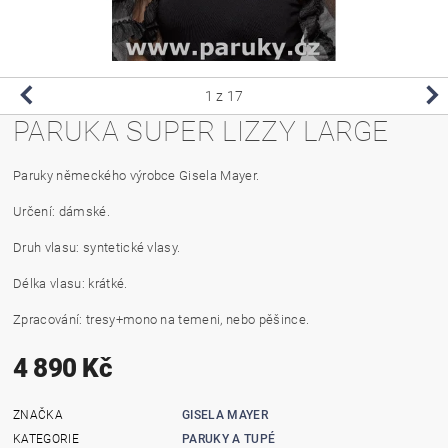
1
z 17
PARUKA SUPER LIZZY LARGE
Paruky německého výrobce Gisela Mayer.
Určení: dámské.
Druh vlasu: syntetické vlasy.
Délka vlasu: krátké.
Zpracování: tresy+mono na temeni, nebo pěšince.
4 890 Kč
ZNAČKA
GISELA MAYER
KATEGORIE
PARUKY A TUPÉ