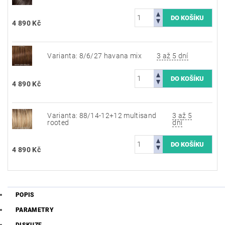
4 890 Kč
Varianta: 8/6/27 havana mix
3 až 5 dní
4 890 Kč
Varianta: 88/14-12+12 multisand
3 až 5
rooted
dní
4 890 Kč
POPIS
PARAMETRY
DISKUZE