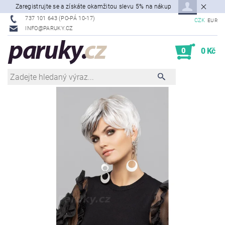
Zaregistrujte se a získáte okamžitou slevu 5% na nákup
737 101 643 (PO-PÁ 10-17)
CZK
EUR
INFO@PARUKY.CZ
0
0 Kč