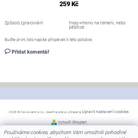
259 Kč
Způsob zpracování
tresy+mono na temeni, nebo
pěšince
Buďte první, kdo napíše příspěvek k této položce.
Přidat komentář
Upravit nastavení cookies
2026 © Novis centr s.r.o., všechna práva vyhrazena
Vytvořil Shoptet
Používáme cookies, abychom Vám umožnili pohodlné
*Snažíme se, aby naše stránky byly co nejpřehlednější a