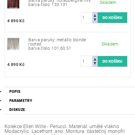
Barva paruky: hotaubergine mix
Skladem
barva číslo: 133.131
4 890 Kč
Barva paruky: metallic blonde
rooted
Skladem
barva číslo: 101.60.51
4 890 Kč
POPIS
PARAMETRY
DISKUZE
Kolekce Ellen Wille - Perucci. Materiál: umělé vlákno
Modacrylic. Lacefront: ano. Montura: částečný monofil