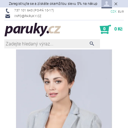
Zaregistrujte se a získáte okamžitou slevu 5% na nákup
737 101 643 (PO-PÁ 10-17)
CZK
EUR
INFO@PARUKY.CZ
0
0 Kč