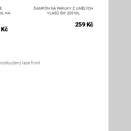
E
ŠAMPÓN NA PARUKY Z UMĚLÝCH
ML NA
VLASŮ EW 200 ML
259 Kč
 Kč
rodloužený lace front