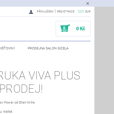
|
CZK
PŘIHLÁŠENÍ
REGISTRACE
EUR
0
0 Kč
JIŠŤOVNY
PRODEJNA SALON GIZELA
RUKA VIVA PLUS
PRODEJ!
ir Power od Ellen Wille.
u: krátké.