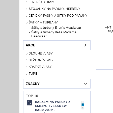
LEPENÍ A KLIPSY
STOJÁNKY NA PARUKY, HŘEBENY
ČEPIČKY, PÁSKY A SÍŤKY POD PARUKY
ŠÁTKY A TURBANY
ANTI
Šátky a turbany Ellen´s Headwear
PA
Šátky a turbany Belle Madame
Headwear
AKCE
DLOUHÉ VLASY
STŘEDNÍ VLASY
KRÁTKÉ VLASY
TUPÉ
ZNAČKY
TOP 10
BALZÁM NA PARUKY Z
UMĚLÝCH VLASŮ EW -
BALM 200ML