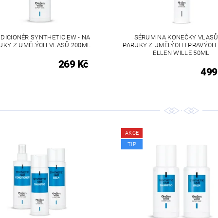
DICIONÉR SYNTHETIC EW - NA
SÉRUM NA KONEČKY VLASŮ
UKY Z UMĚLÝCH VLASŮ 200ML
PARUKY Z UMĚLÝCH I PRAVÝCH
ELLEN WILLE 50ML
269 Kč
499
AKCE
TIP