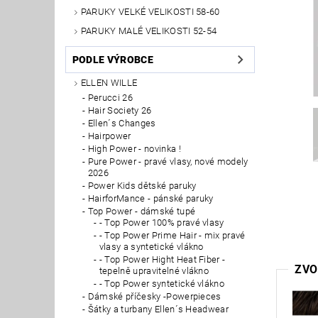
PARUKY VELKÉ VELIKOSTI 58-60
PARUKY MALÉ VELIKOSTI 52-54
PODLE VÝROBCE
ELLEN WILLE
Perucci 26
Hair Society 26
Ellen´s Changes
Hairpower
High Power - novinka !
Pure Power - pravé vlasy, nové modely
2026
Power Kids dětské paruky
HairforMance - pánské paruky
Top Power - dámské tupé
- Top Power 100% pravé vlasy
- Top Power Prime Hair - mix pravé
vlasy a syntetické vlákno
- Top Power Hight Heat Fiber -
ZVO
tepelně upravitelné vlákno
- Top Power syntetické vlákno
Dámské příčesky -Powerpieces
Šátky a turbany Ellen´s Headwear