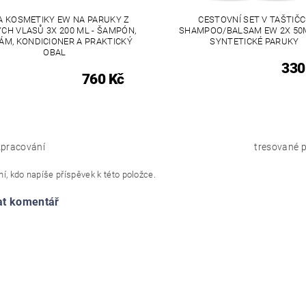
A KOSMETIKY EW NA PARUKY Z
CESTOVNÍ SET V TAŠTIČC
CH VLASŮ 3X 200 ML - ŠAMPÓN,
SHAMPOO/BALSAM EW 2X 50
ÁM, KONDICIONER A PRAKTICKÝ
SYNTETICKÉ PARUKY
OBAL
330
760 Kč
pracování
tresované p
í, kdo napíše příspěvek k této položce.
at komentář