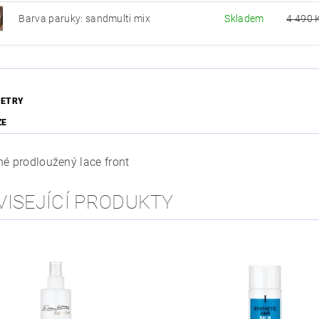
Barva paruky: sandmulti mix
Skladem
4 490 
ETRY
ZE
né prodloužený lace front
VISEJÍCÍ PRODUKTY