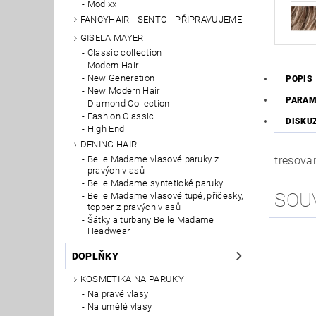
Modixx
FANCYHAIR - SENTO - PŘIPRAVUJEME
GISELA MAYER
Classic collection
Modern Hair
New Generation
POPIS
New Modern Hair
PARAM
Diamond Collection
Fashion Classic
DISKU
High End
DENING HAIR
tresova
Belle Madame vlasové paruky z
pravých vlasů
Belle Madame syntetické paruky
SOU
Belle Madame vlasové tupé, příčesky,
topper z pravých vlasů
Šátky a turbany Belle Madame
Headwear
DOPLŇKY
KOSMETIKA NA PARUKY
Na pravé vlasy
Na umělé vlasy