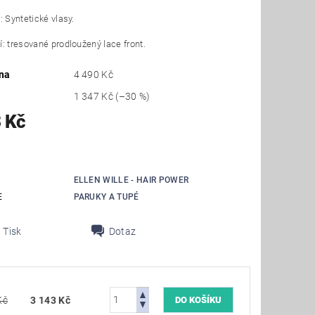
: Syntetické vlasy.
: tresované prodloužený lace front.
na
4 490 Kč
1 347 Kč
(–30 %)
 Kč
ELLEN WILLE - HAIR POWER
E
PARUKY A TUPÉ
Tisk
Dotaz
Kč
3 143 Kč