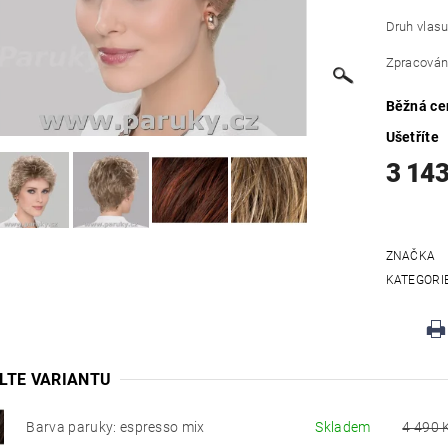
Druh vlasu
Zpracování
Běžná ce
Ušetříte
3 143
ZNAČKA
KATEGORI
LTE VARIANTU
Barva paruky: espresso mix
Skladem
4 490 