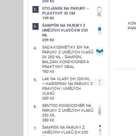
259 Kč
STOJÁNEK NA PARUKY –
PLASTOVÝ 35 CM
199 Kč
KON
ŠAMPÓN NA PARUKY Z
PAR
UMĚLÝCH VLASŮ EW 200
ML
259 Kč
SADA KOSMETIKY EW NA
PARUKY Z UMĚLÝCH VLASŮ
3X 200 ML - ŠAMPÓN,
BALZÁM, KONDICIONER A
PRAKTICKÝ OBAL
760 Kč
LAK NA VLASY DH 200 ML
– HAIRSPRAY NA PARUKY Z
PRAVÝCH I UMĚLÝCH
VLASŮ
260 Kč
SENTOO KONDICIONÉR NA
PARUKY Z UMĚLÝCH VLASŮ
250 ML
289 Kč
ŠAMPÓN NA PARUKY Z
UMĚLÝCH VLASŮ DH 200