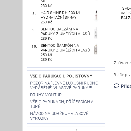
ML
230 Kč
SAD
HAIR SHINE DH 200 ML
UMĚLÝ
HYDRATAČNÍ SPRAY
BALZ
260 Kč
SENTOO BALZÁM NA
PARUKY Z UMĚLÝCH VLASŮ
239 Kč
SENTOO ŠAMPÓN NA
PARUKY Z UMĚLÝCH VLASŮ
250 ML
239 Kč
Způsob z
Buďte prvn
VŠE O PARUKÁCH, POJIŠŤOVNY
POZOR NA "LEVNÉ LUXUSNÍ RUČNĚ
Přid
VYRÁBĚNÉ" VLASOVÉ PARUKY !!!
DRUHY MONTUR
VŠE O PARUKÁCH, PŘÍČESCÍCH A
TUPÉ
NÁVOD NA ÚDRŽBU - VLASOVÉ
VÝROBKY