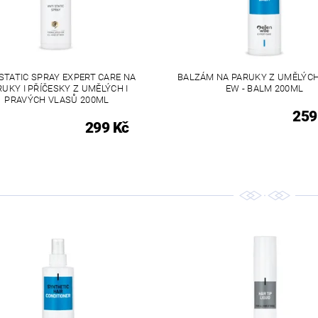
STATIC SPRAY EXPERT CARE NA
BALZÁM NA PARUKY Z UMĚLÝC
RUKY I PŘÍČESKY Z UMĚLÝCH I
EW - BALM 200ML
PRAVÝCH VLASŮ 200ML
259
299 Kč