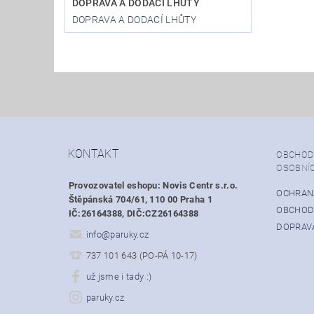
DOPRAVA A DODACÍ LHŮTY
DOPRAVA A DODACÍ LHŮTY
KONTAKT
OBCHOD
OSOBNÍ
Provozovatel eshopu: Novis Centr s.r.o.
OCHRAN
Štěpánská 704/61, 110 00 Praha 1
OBCHOD
IČ:26164388, DIČ:CZ26164388
DOPRAVA
info
@
paruky.cz
737 101 643 (PO-PÁ 10-17)
už jsme i tady :)
paruky.cz