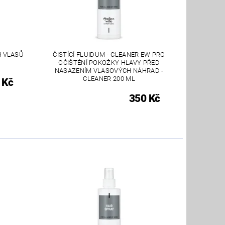
H VLASŮ
ČISTÍCÍ FLUIDUM - CLEANER EW PRO
OČIŠTĚNÍ POKOŽKY HLAVY PŘED
NASAZENÍM VLASOVÝCH NÁHRAD -
CLEANER 200 ML
 Kč
350 Kč