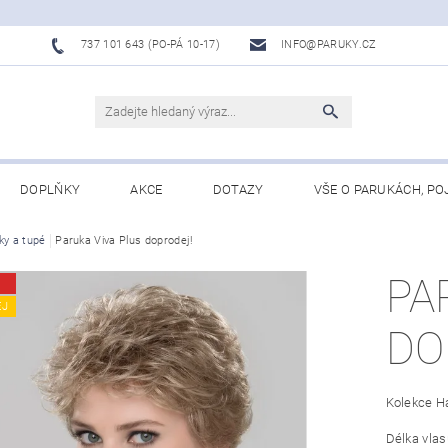
737 101 643 (PO-PÁ 10-17)
INFO@PARUKY.CZ
DOPLŇKY
AKCE
DOTAZY
VŠE O PARUKÁCH, PO
ky a tupé
Paruka Viva Plus doprodej!
PA
EJ
DO
Kolekce Ha
Délka vlas