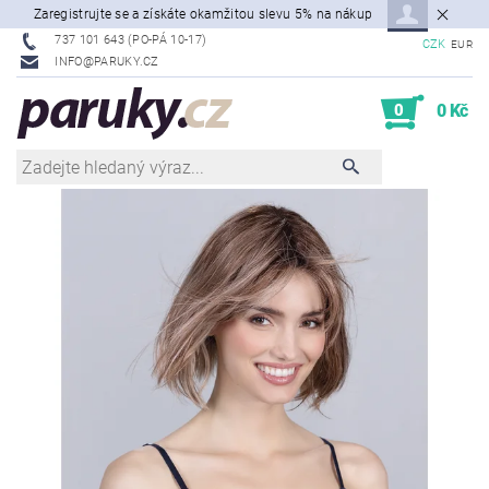
Zaregistrujte se a získáte okamžitou slevu 5% na nákup
737 101 643 (PO-PÁ 10-17)
CZK
EUR
INFO@PARUKY.CZ
0
0 Kč