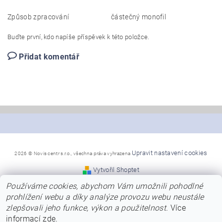
Způsob zpracování
částečný monofil
Buďte první, kdo napíše příspěvek k této položce.
Přidat komentář
Upravit nastavení cookies
2026 © Novis centr s.r.o., všechna práva vyhrazena
Vytvořil Shoptet
Používáme cookies, abychom Vám umožnili pohodlné
*Snažíme se, aby naše stránky byly co nejpřehlednější a
prohlížení webu a díky analýze provozu webu neustále
poskytly Vám dostatek informací
zlepšovali jeho funkce, výkon a použitelnost.
Více
o nabízených modelech, jejich barvách a kvalitě.
Přesto se předem omlouváme za případné chyby v názvech,
informací
zde
.