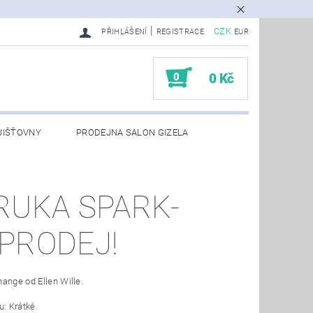
|
CZK
PŘIHLÁŠENÍ
REGISTRACE
EUR
0
0 Kč
JIŠŤOVNY
PRODEJNA SALON GIZELA
RUKA SPARK-
PRODEJ!
ange od Ellen Wille.
u: Krátké.