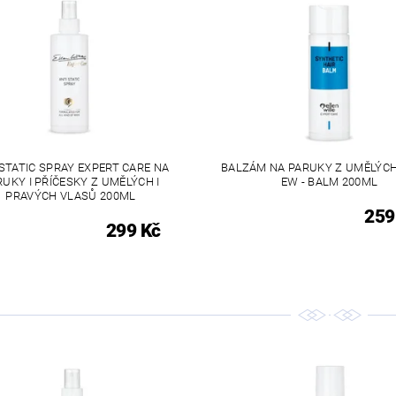
STATIC SPRAY EXPERT CARE NA
BALZÁM NA PARUKY Z UMĚLÝC
RUKY I PŘÍČESKY Z UMĚLÝCH I
EW - BALM 200ML
PRAVÝCH VLASŮ 200ML
259
299 Kč