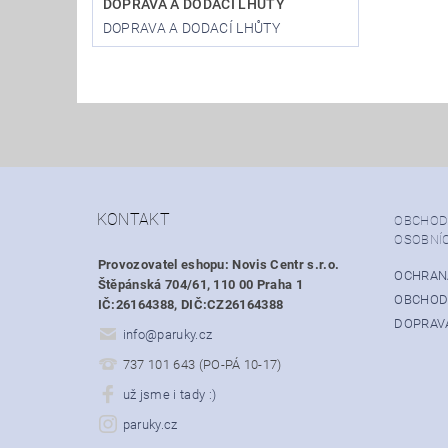
DOPRAVA A DODACÍ LHŮTY
DOPRAVA A DODACÍ LHŮTY
KONTAKT
OBCHOD
OSOBNÍ
Provozovatel eshopu: Novis Centr s.r.o.
OCHRAN
Štěpánská 704/61, 110 00 Praha 1
OBCHOD
IČ:26164388, DIČ:CZ26164388
DOPRAVA
info
@
paruky.cz
737 101 643 (PO-PÁ 10-17)
už jsme i tady :)
paruky.cz