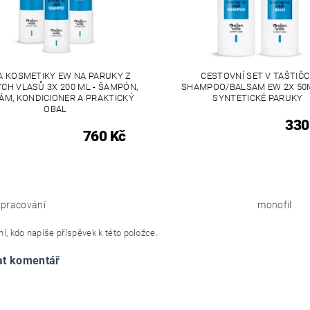
A KOSMETIKY EW NA PARUKY Z
CESTOVNÍ SET V TAŠTIČC
CH VLASŮ 3X 200 ML - ŠAMPÓN,
SHAMPOO/BALSAM EW 2X 50
ÁM, KONDICIONER A PRAKTICKÝ
SYNTETICKÉ PARUKY
OBAL
330
760 Kč
pracování
monofil
í, kdo napíše příspěvek k této položce.
at komentář