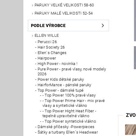
PARUKY VELKÉ VELIKOSTI 58-60
PARUKY MALÉ VELIKOSTI 52-54
PODLE VÝROBCE
ELLEN WILLE
Perucci 26
Hair Society 26
Ellen´s Changes
Hairpower
High Power - novinka !
Pure Power - pravé vlasy, nové modely
2026
Power Kids dětské paruky
HairforMance - pánské paruky
Top Power - dámské tupé
- Top Power 100% pravé vlasy
- Top Power Prime Hair - mix pravé
vlasy a syntetické vlákno
- Top Power Hight Heat Fiber -
ZVO
tepelně upravitelné vlákno
- Top Power syntetické vlákno
Dámské příčesky -Powerpieces
Šátky a turbany Ellen´s Headwear