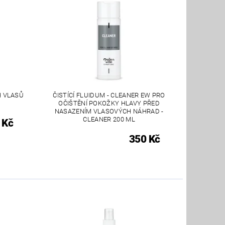
H VLASŮ
ČISTÍCÍ FLUIDUM - CLEANER EW PRO
OČIŠTĚNÍ POKOŽKY HLAVY PŘED
NASAZENÍM VLASOVÝCH NÁHRAD -
CLEANER 200 ML
 Kč
350 Kč