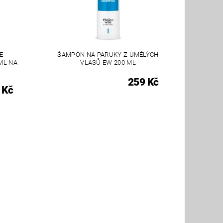
E
ŠAMPÓN NA PARUKY Z UMĚLÝCH
ML NA
VLASŮ EW 200 ML
259 Kč
 Kč