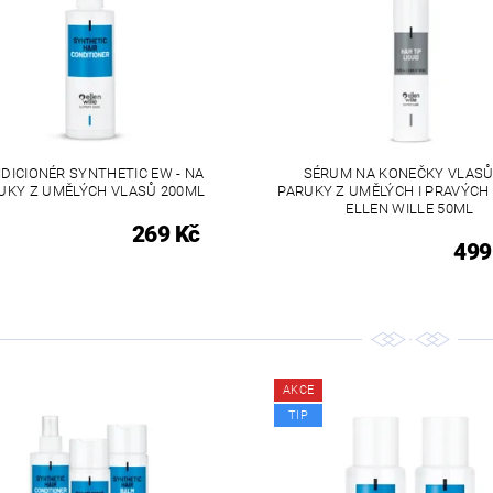
DICIONÉR SYNTHETIC EW - NA
SÉRUM NA KONEČKY VLASŮ
UKY Z UMĚLÝCH VLASŮ 200ML
PARUKY Z UMĚLÝCH I PRAVÝCH
ELLEN WILLE 50ML
269 Kč
499
AKCE
TIP