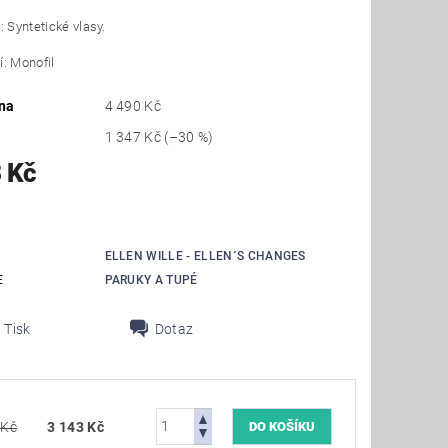
: Syntetické vlasy.
: Monofil
na
4 490 Kč
1 347 Kč
(–30 %)
 Kč
ELLEN WILLE - ELLEN´S CHANGES
E
PARUKY A TUPÉ
Tisk
Dotaz
 Kč
3 143 Kč