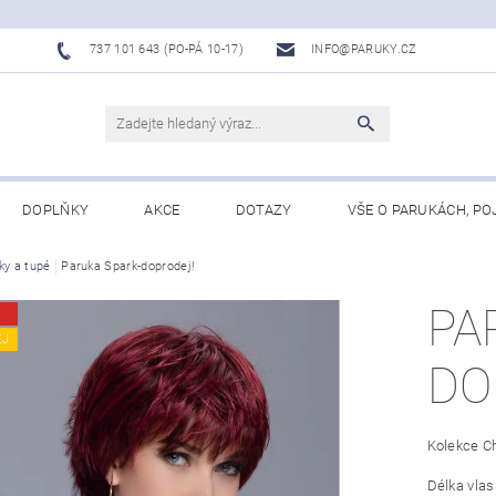
737 101 643 (PO-PÁ 10-17)
INFO@PARUKY.CZ
DOPLŇKY
AKCE
DOTAZY
VŠE O PARUKÁCH, PO
ky a tupé
Paruka Spark-doprodej!
PA
EJ
DO
Kolekce Ch
Délka vlas