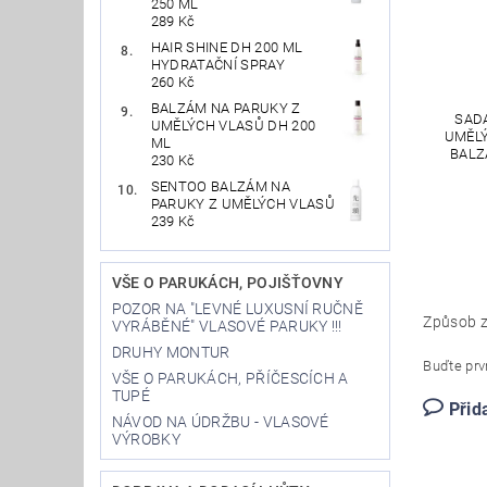
250 ML
289 Kč
HAIR SHINE DH 200 ML
HYDRATAČNÍ SPRAY
260 Kč
BALZÁM NA PARUKY Z
SAD
UMĚLÝCH VLASŮ DH 200
UMĚLÝ
ML
BALZ
230 Kč
SENTOO BALZÁM NA
PARUKY Z UMĚLÝCH VLASŮ
239 Kč
VŠE O PARUKÁCH, POJIŠŤOVNY
POZOR NA "LEVNÉ LUXUSNÍ RUČNĚ
Způsob z
VYRÁBĚNÉ" VLASOVÉ PARUKY !!!
DRUHY MONTUR
Buďte prvn
VŠE O PARUKÁCH, PŘÍČESCÍCH A
TUPÉ
Přid
NÁVOD NA ÚDRŽBU - VLASOVÉ
VÝROBKY