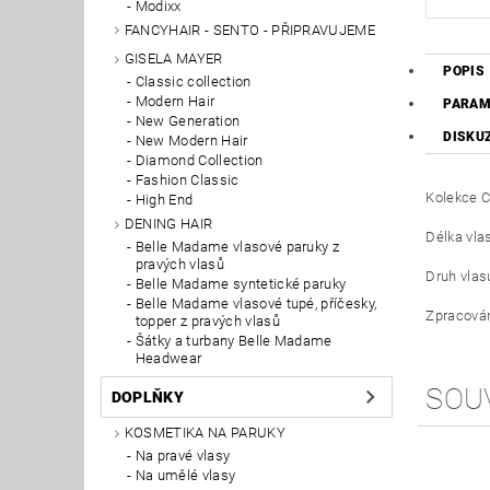
Modixx
FANCYHAIR - SENTO - PŘIPRAVUJEME
GISELA MAYER
POPIS
Classic collection
Modern Hair
PARAM
New Generation
DISKU
New Modern Hair
Diamond Collection
Fashion Classic
Kolekce C
High End
DENING HAIR
Délka vlas
Belle Madame vlasové paruky z
pravých vlasů
Druh vlasu
Belle Madame syntetické paruky
Belle Madame vlasové tupé, příčesky,
Zpracován
topper z pravých vlasů
Šátky a turbany Belle Madame
Headwear
SOU
DOPLŇKY
KOSMETIKA NA PARUKY
Na pravé vlasy
Na umělé vlasy