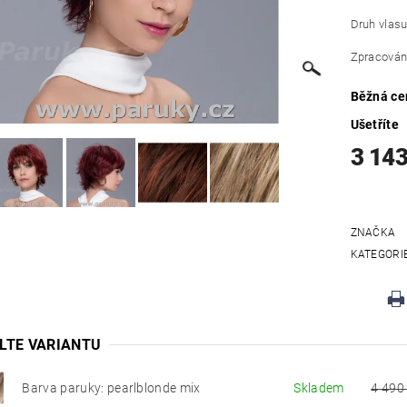
Druh vlasu
Zpracování
Běžná ce
Ušetříte
3 143
ZNAČKA
KATEGORI
LTE VARIANTU
Barva paruky: pearlblonde mix
Skladem
4 490