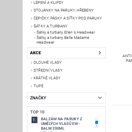
LEPENÍ A KLIPSY
STOJÁNKY NA PARUKY, HŘEBENY
ČEPIČKY, PÁSKY A SÍŤKY POD PARUKY
ŠÁTKY A TURBANY
Šátky a turbany Ellen´s Headwear
Šátky a turbany Belle Madame
Headwear
AKCE
ANTI
PA
DLOUHÉ VLASY
STŘEDNÍ VLASY
KRÁTKÉ VLASY
TUPÉ
ZNAČKY
TOP 10
BALZÁM NA PARUKY Z
UMĚLÝCH VLASŮ EW -
BALM 200ML